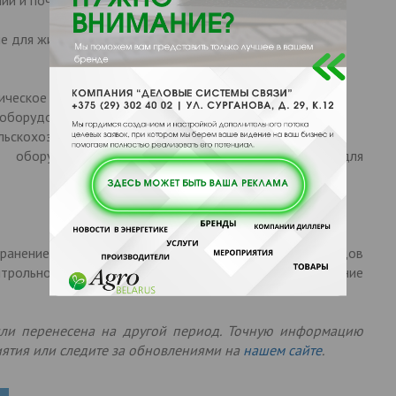
ие для животноводства и птицеводства;
тическое оборудование, программное обеспечение;
е оборудование для переработки зерновых;
льскохозяйственных нужд;
оборудование, материалы, тара, этикетки для
 хранение, обработка; брожение, использование отходов
нтрольно-измерительные приборы (биогаз); изготовление
или перенесена на другой период. Точную информацию
иятия или следите за обновлениями на
нашем сайте
.