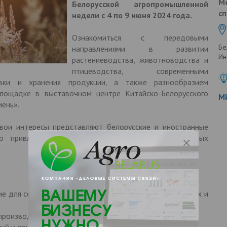
М
Белорусской агропромышленной
сп
недели с 4 по 9 июня 2024 года.
Ознакомиться с передовыми
Бе
направлениями в развитии
Ин
растениеводства, животноводства и
птицеводства, современными
овки и хранения продукции, а также разнообразием
лощадке в выставочном центре Китайско-Белорусского
М
ень».
вои интересы представляют белорусские и иностранные
но привлекая внимание отечественных и зарубежных
ние для сельскохозяйственного производства,фермерских и
производства, продукты питания;
ий и почв;