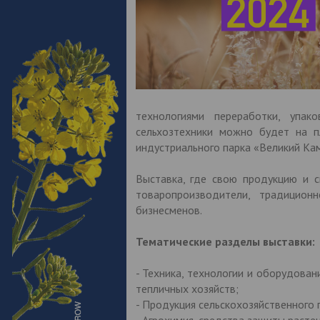
технологиями переработки, упак
сельхозтехники можно будет на п
индустриального парка «Великий Кам
Выставка, где свою продукцию и с
товаропроизводители, традицион
бизнесменов.
Тематические разделы выставки:
- Техника, технологии и оборудова
тепличных хозяйств;
- Продукция сельскохозяйственного 
- Агрохимия, средства защиты растен