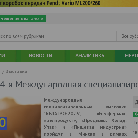
змещение в каталоге
Все руб
ИИ
НОВОСТИ
АНАЛИТИКА
МЕРО
/
Выставка
 34-я Международная специализир
Международные
Д
специализированные выставки
"БЕЛАГРО-2023", «Белферма»,
0
«Белпродукт», «Продмаш. Холод.
На
Упак» и «Пищевая индустрия»
"Б
пройдут в Минске в рамках