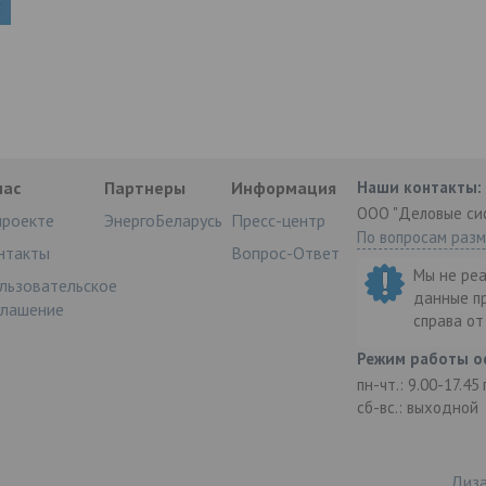
нас
Партнеры
Информация
Наши контакты:
ООО "Деловые си
проекте
ЭнергоБеларусь
Пресс-центр
По вопросам раз
нтакты
Вопрос-Ответ
Мы не ре
льзовательское
данные п
глашение
справа о
Режим работы о
пн-чт.: 9.00-17.45
сб-вс.: выходной
Диза