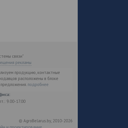
стемы связи"
мещения рекламы
ализуем продукцию, контактные
родавцов расположены в блоке
т предложения.
подробнее
фиса:
пт.: 9.00-17.00
© AgroBelarus.by, 2010-2026
йн и проектирование