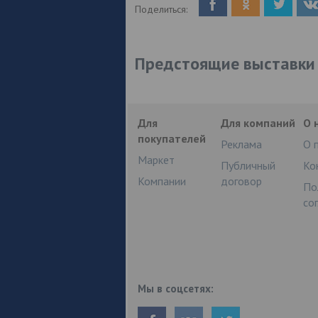
Поделиться:
Предстоящие выставки
Для
Для компаний
О 
покупателей
Реклама
О 
Маркет
Публичный
Ко
Компании
договор
По
со
Мы в соцсетях: