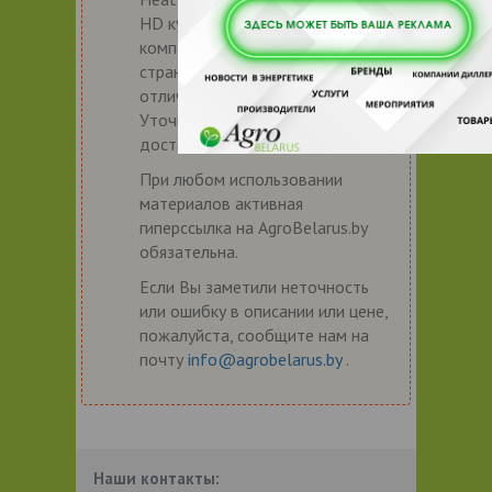
HD купить или заказать можно у
компаний, указанных на этой
странице. Указанная цена может
отличаться от фактической.
Уточняйте цену и условия
доставки у продавца заранее.
При любом использовании
материалов активная
гиперссылка на AgroBelarus.by
обязательна.
Если Вы заметили неточность
или ошибку в описании или цене,
пожалуйста, сообщите нам на
почту
info@agrobelarus.by
.
Наши контакты: