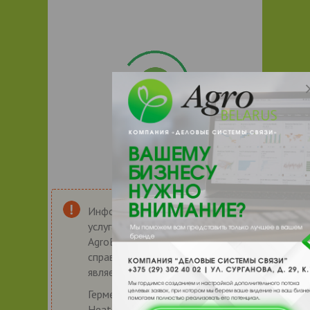
Информация о товарах и
услугах на портале
AgroBelarus.by носит
справочный характер и не
является публичной офертой.
Герметизатор протечек
HeatGUARDEX BlockSEAL 124