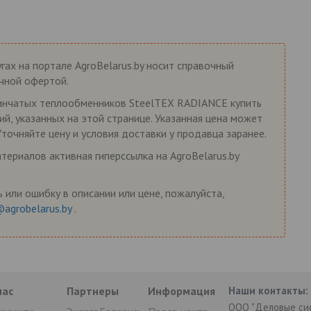
гах на портале AgroBelarus.by носит справочный
ичной офертой.
инчатых теплообменников SteelTEX RADIANCE купить
ий, указанных на этой странице. Указанная цена может
Уточняйте цену и условия доставки у продавца заранее.
ериалов активная гиперссылка на AgroBelarus.by
 или ошибку в описании или цене, пожалуйста,
@agrobelarus.by
.
нас
Партнеры
Информация
Наши контакты:
ООО "Деловые си