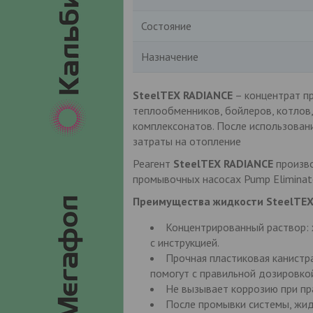
Состояние
Назначение
SteelTEX RADIANCE
– концентрат п
теплообменников, бойлеров, котлов
комплексонатов. После использован
затраты на отопление
Реагент
SteelTEX RADIANCE
произво
промывочных насосах Pump Eliminate
Преимущества жидкости SteelTEX
Концентрированный раствор: 
с инструкцией.
Прочная пластиковая канистра
помогут с правильной дозировко
Не вызывает коррозию при пр
После промывки системы, жидк