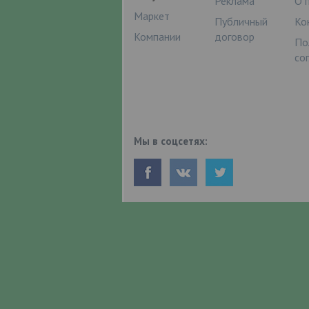
Реклама
О 
Маркет
Публичный
Ко
Компании
договор
По
со
Мы в соцсетях: