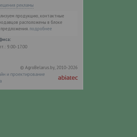
мещения рекламы
ализуем продукцию, контактные
родавцов расположены в блоке
т предложения.
подробнее
фиса:
пт.: 9.00-17.00
© AgroBelarus.by, 2010-2026
йн и проектирование
а