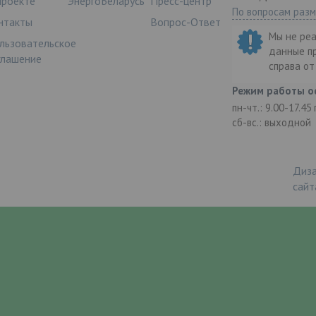
проекте
ЭнергоБеларусь
Пресс-центр
По вопросам раз
нтакты
Вопрос-Ответ
Мы не ре
льзовательское
данные п
глашение
справа о
Режим работы о
пн-чт.: 9.00-17.45
сб-вс.: выходной
Диза
сайт