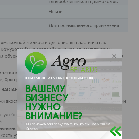
теплообменников и дымоходов
Новое
Для промышленного применения
ромывочной жидкости для очистки пластинчатых
, кожухотрубных теплообменников от комплексон и
ия объем теплообменника восстанавливается, снижаются
дства компании Pipal может быть использован в
, Xpump, и других аналогичных установках
 RADIANCE
жидкость разводится в нужной пропорции в соответствии
, удобная для транспортировки, а мерные деления
й
авильной концентрации.
ость утилизируется, остатки кислоты нейтрализуются.