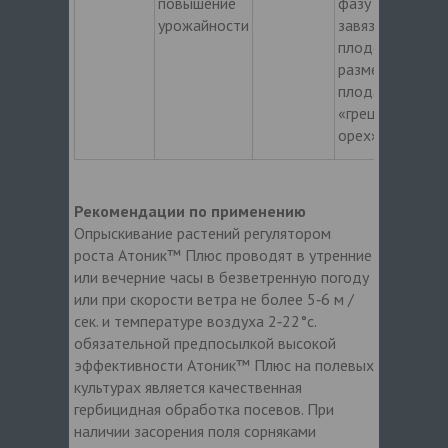
повышение
фазу
урожайности
завязывания
плодов и при
размере
плода ‑
«грецкий
орех».
Рекомендации по применению
Опрыскивание растений регулятором
роста Атоник™ Плюс проводят в утренние
или вечерние часы в безветренную погоду
или при скорости ветра не более 5‑6 м /
сек. и температуре воздуха 2‑22°с.
обязательной предпосылкой высокой
эффективности Атоник™ Плюс на полевых
культурах является качественная
гербицидная обработка посевов. При
наличии засорения поля сорняками