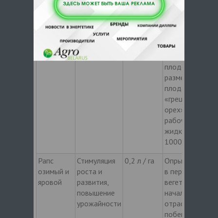
Плодовые
Стимуляция
0,2 л / га
опрыскивание
деревья
роста и
растений в
развития
начале
растений,
цветения, в
повышение
фазу
урожайности
завязывания
плодов и при
размере
плода ‑
«грецкий
орех». Расход
рабочей
жидкости
1000 л/га
Рапс
Стимуляция
0,2 л / га
Опрыскивание
озимый и
роста и
в период
яровой
развития,
вегетации: от
повышение
начала
урожайности
отрастания
побегов