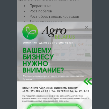
Прорастание
Рост побегов
Рост обрастающих корешков
Боковое ветвление
2. Генеративный рост:
Количество цветов
Количество плодов, ягод, бобов,
стручков, колосков
Прорастание семян
Аккумуляция биомассы и
повышение плодоношения
Регламент применения
Для
сельскохозяйственных предприятий:
Культура
Назначение
Норма
Способ, время
расхода
обработки,
препарата,
ограничения
л/га