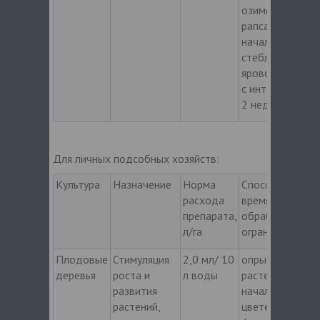
озимого
рапса и
начала
стеблевания
ярового рапса
с интервалом
2 недели
Для личных подсобных хозяйств:
Культура
Назначение
Норма
Способ,
расхода
время
препарата,
обработки,
л/га
ограничения
Плодовые
Стимуляция
2,0 мл/ 10
опрыскивание
деревья
роста и
л воды
растений в
развития
начале
растений,
цветения, в