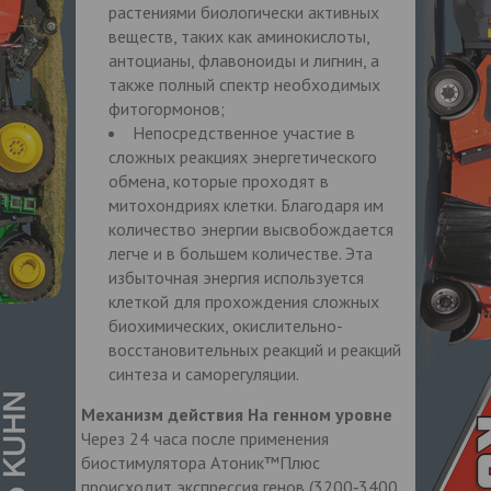
растениями биологически активных
веществ, таких как аминокислоты,
антоцианы, флавоноиды и лигнин, а
также полный спектр необходимых
фитогормонов;
Непосредственное участие в
сложных реакциях энергетического
обмена, которые проходят в
митохондриях клетки. Благодаря им
количество энергии высвобождается
легче и в большем количестве. Эта
избыточная энергия используется
клеткой для прохождения сложных
биохимических, окислительно-
восстановительных реакций и реакций
синтеза и саморегуляции.
Механизм действия
На генном уровне
Через 24 часа после применения
биостимулятора Aтоник™Плюс
происходит экспрессия генов (3200‑3400