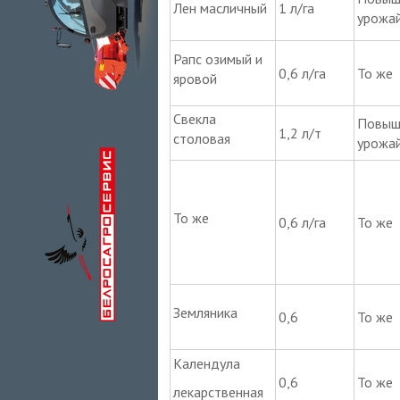
Лен масличный
1 л/га
урожай
Рапс озимый и
0,6 л/га
То же
яровой
Свекла
Повыш
1,2 л/т
столовая
урожа
То же
0,6 л/га
То же
Земляника
0,6
То же
Календула
0,6
То же
лекарственная