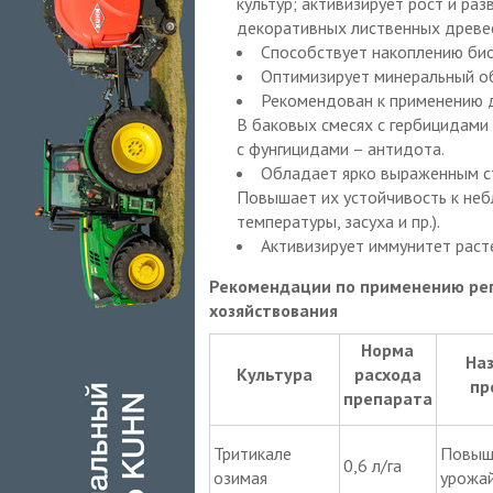
культур; активизирует рост и ра
декоративных лиственных древес
Способствует накоплению био
Оптимизирует минеральный об
Рекомендован к применению д
В баковых смесях с гербицидами 
с фунгицидами – антидота.
Обладает ярко выраженным ст
Повышает их устойчивость к не
температуры, засуха и пр.).
Активизирует иммунитет раст
Рекомендации по применению рег
хозяйствования
Норма
На
Культура
расхода
пр
препарата
Тритикале
Повыш
0,6 л/га
озимая
урожа