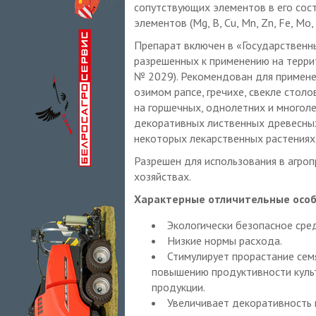
сопутствующих элементов в его сос
элементов (Mg, B, Cu, Mn, Zn, Fe, Mo
Препарат включен в «Государственн
разрешенных к применению на террит
№ 2029). Рекомендован для применен
озимом рапсе, гречихе, свекле столо
на горшечных, однолетних и многоле
декоративных лиственных древесных и
некоторых лекарственных растениях
Разрешен для использования в агро
хозяйствах.
Характерные отличительные особ
Экологически безопасное сред
Низкие нормы расхода.
Стимулирует прорастание семя
повышению продуктивности культ
продукции.
Увеличивает декоративность 