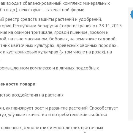
тав входит сбалансированный комплекс минеральных
, Co и др.), некоторые – в хелатной форме.
ый реестр средств защиты растений и удобрений,
ории Республики Беларусь» (госрегистрация от 28.11.2013
ия на озимом тритикале, яровой пшенице, яровом и
вой, на льне масличном, бобовых, на землянике садовой;
тних цветочных культурах, древесных хвойных породах,
 кустарниковых культурах (в том числе на розах), на
.
промышленном комплексе и в личных подсобных
енности товара:
ство воздействия на растения.
н, активизирует рост и развитие растений. Способствует
ур, улучшает качество и потребительские свойства
горшечных, однолетних и многолетних цветочных