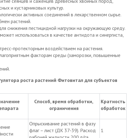
звитие сеянцев и саженцев древесных хвойных пород,
ных и кустарниковых культур.
логически активных соединений в лекарственном сырье.
мен растений.
ля снижения пестицидной нагрузки на окружающую среду.
может использоваться в качестве антидота и синергиста,
ресс-протекторным воздействием на растения.
благоприятным факторам среды (заморозки, повышенные
ений.
улятора роста растений Фитовитал для субъектов
значение
Способ, время обработки,
Кратность
епарата
ограничения
обработок
Опрыскивание растений в фазу
ение
флаг – лист (ДК 37-39). Расход
1
йности
рабочей жидкости 200 л/га