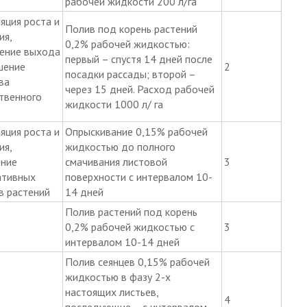
рабочей жидкости 200 л/га
яция роста и
Полив под корень растений
ия,
0,2% рабочей жидкостью:
ение выхода
первый – спустя 14 дней после
шение
2
посадки рассады; второй –
ва
через 15 дней. Расход рабочей
твенного
жидкости 1000 л/ га
яция роста и
Опрыскивание 0,15% рабочей
ия,
жидкостью до полного
ение
смачивания листовой
3
ативных
поверхности с интервалом 10-
в растений
14 дней
Полив растений под корень
0,2% рабочей жидкостью с
3
интервалом 10-14 дней
Полив сеянцев 0,15% рабочей
жидкостью в фазу 2-х
настоящих листьев,
4
последующие – с интервалом