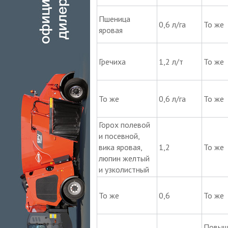
Пшеница
0,6 л/га
То же
яровая
Гречиха
1,2 л/т
То же
То же
0,6 л/га
То же
Горох полевой
и посевной,
вика яровая,
1,2
То же
люпин желтый
и узколистный
То же
0,6
То же
Повыш