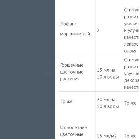
Стимул
развит
увелич
Лофант
2
и улуч
морщинистый
качест
лекарс
сырья
Стимул
Горшечные
развит
15 мл на
цветочные
улучш
10 л воды
растения
декор
качест
20 мл на
То же
То же
10 л воды
Однолетние
цветочные
15 мл/м2
То же