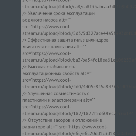
stream.ru/upload/iblock/ca8/ca8f35abcaa3db1b9b092
/> Увеличение срока эксплуатации
водяного насоса alt=""
src="https://www.cool-
stream.ru/upload/iblock/5d3/5d327ace44a5f993dbf0
/> Эффективная защита гильз цилиндров
двигателя от кавитации alt=""
src="https://www.cool-
stream.ru/upload/iblock/ba3/ba34fc18ea61e106233a
/> Высокая стабильность
эксплуатационных свойств alt=""
src="https://www.cool-
stream.ru/upload/iblock/4d0/4d05c8f6a84365fdf26b
/> Улучшенная совместимость с
пластиками и эластомерами alt=""
src="https://www.cool-
stream.ru/upload/iblock/182/1822f5d60fec22c6a141
/> Отсутствие засоров и отложений в
радиаторе alt="" src="https://www.cool-
stream.ru/upload/iblock/e6c/e6c20dd1c3d182a0afe7f