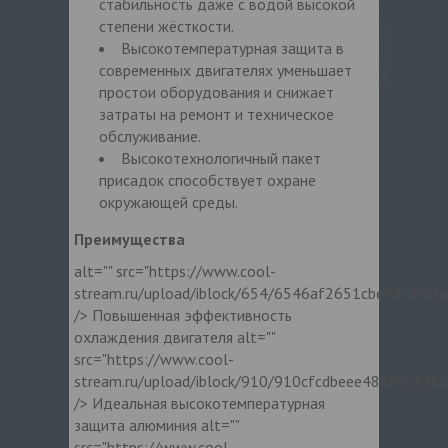
стабильность даже с водой высокой
степени жёсткости.
Высокотемпературная защита в
современных двигателях уменьшает
простои оборудования и снижает
затраты на ремонт и техническое
обслуживание.
Высокотехнологичный пакет
присадок способствует охране
окружающей среды.
Преимущества
alt="" src="https://www.cool-
stream.ru/upload/iblock/654/6546af2651cbe9dcdc65
/> Повышенная эффективность
охлаждения двигателя alt=""
src="https://www.cool-
stream.ru/upload/iblock/910/910cfcdbeee488b5c34b
/> Идеальная высокотемпературная
защита алюминия alt=""
src="https://www.cool-