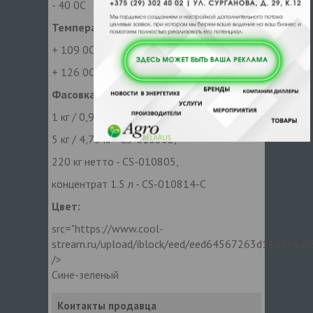
- 40 0С
Температура кипения:
+ 109 0С при атмосферном давлении
+ 126 0С при давлении 2 атм.
Фасовка и артикулы (брутто / нетто):
1 кг / 0,93 кг - CS-010801,
5 кг / 4,73 кг - CS-010802,
220 кг нетто - CS-010805,
концентрат 1.5 л - CS-010814-С
Цвет:
src="https://www.cool-
stream.ru/upload/iblock/eed/eed64567263d11d8e4d0
/>
Сине-зеленый
Контакты продавца