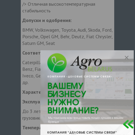
/> Отличная высокотемпературная
стабильность
Допуски и одобрения:
BMW, Volkswagen, Toyota, Audi, Skoda, Ford,
Porsche, Opel GM, Behr, Deutz, Fiat Chrysler,
Saturn GM, Seat
Соответствует требованиям:
Caterpillar Perkins, Cummins, Mercedes-
Benz, Fiat Alfa Romeo, Fiat Lancia, Fiat
Iveco, Geely Volvo Cars, JI Case, АвтоВАЗ и
др.
Характеристики
Эксплуатационный ресурс:
До 3 лет для легковых автомобилей,
грузовиков и автобусов
Температура защиты от замерзания: