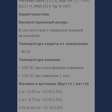
Mercedes-Benz (325.5), Audi VW TL 774-G
(G12++), MAN (324 Typ Si-OAT)
Характеристики
Эксплуатационный ресурс:
В соответствии с сервисной книжкой
автомобиля
Температура защиты от замерзания:
- 40 0С
Температура кипения:
+ 109 0С при атмосферном давлении
+ 126 0С при давлении 2 атм.
Фасовка и артикулы (брутто / нетто):
1 кг / 0,93 кг - CS-011201,
5 кг / 4,73 кг - CS-011202,
220 кг нетто - CS-011205