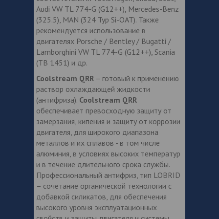
Audi VW TL 774-G (G12++), Mercedes-Benz
(325.5), MAN (324 Typ Si-OAT). Также
рекомендуется использование в
двигателях Porsche / Bentley / Bugatti /
Lamborghini VW TL 774-G (G12++), Scania
(TB 1451) и др.
Coolstream QRR
– готовый к применению
раствор охлаждающей жидкости
(антифриза).
Coolstream QRR
обеспечивает превосходную защиту от
замерзания, кипения и защиту от коррозии
двигателя, для широкого диапазона
металлов и их сплавов - в том числе
алюминия, в условиях высоких температур
и в течение длительного срока службы.
Профессиональный антифриз, тип LOBRID
– сочетание органической технологии с
добавкой силикатов, для обеспечения
высокого уровня эксплуатационных
свойств и защиты двигателя и системы