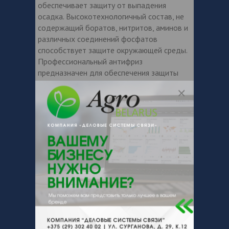
обеспечивает защиту от выпадения
осадка. Высокотехнологичный состав, не
содержащий боратов, нитритов, аминов и
различных соединений фосфатов
способствует защите окружающей среды.
Профессиональный антифриз
предназначен для обеспечения защиты
широкого спектра металлов, в
Особенности алюминия, используемых в
двигателях и системах охлаждения,
работающих в условиях высоких
температур.
Преимущества
Смешивается без ограничений с G11, G12,
G12+, G13
Повышенная эффективность охлаждения
двигателя
Идеальная высокотемпературная защита
алюминия