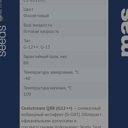
Цвет
Фиолетовый
Вид жидкости
Готовая жидкость
Тип
G-12++; G-13
Гарантийный срок, мес
60
Температура замерзания, °С
-40
Температура кипения, °С
109
Coolstream QRR (G12++)
— силикатный
лобридный антифриз (Si-OAT). Обладает
официальными допусками и
соответствиями Volkswagen, Skoda, Seat,