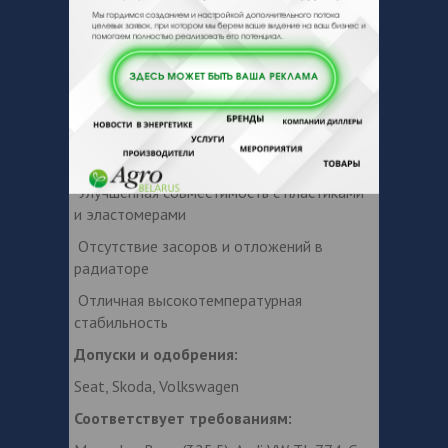
Увеличение срока эксплуатации водяного
насоса
Эффективная защита гильз цилиндров
двигателя от кавитации
Высокая стабильность эксплуатационных
свойств
Улучшенная совместимость с пластиками
и эластомерами
Отсутствие засоров и отложений в
радиаторе
Отличная высокотемпературная
стабильность
Допуски и одобрения:
Seat, Skoda, Volkswagen
Соответствует требованиям: