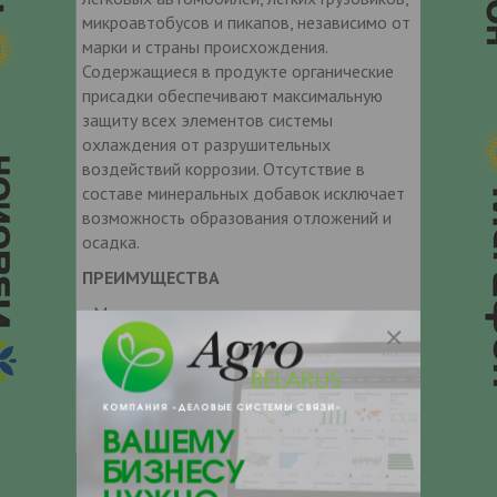
микроавтобусов и пикапов, независимо от
марки и страны происхождения.
Содержащиеся в продукте органические
присадки обеспечивают максимальную
защиту всех элементов системы
охлаждения от разрушительных
воздействий коррозии. Отсутствие в
составе минеральных добавок исключает
возможность образования отложений и
осадка.
ПРЕИМУЩЕСТВА
• Может применяться во всех
современных легковых автомобилях,
пикапах и микроавтобусах
• После полной промывки и повторной
заправки системы охлаждения
обеспечивает максимальную защиту на
протяжении 250 000 км или 5 лет