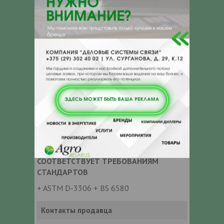
• Соответствует требованиям основных
американских, европейских и азиатских
производителей
• Не содержит минеральных добавок
• Соответствует стандартам ASTM D-
3306, BS 6580
• Отсутствие фосфатов исключает
образование накипи что обеспечивает
улучшенный теплоперенос
• Не содержит минеральных добавок ,
исключает абразивный износ движущихся
деталей
СООТВЕТСТВУЕТ ТРЕБОВАНИЯМ
СТАНДАРТОВ
+ ASTM D-3306 + BS 6580
Контакты продавца