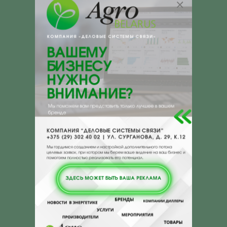
двигателей на дизеле, бензине и
природном газе
• Не требует использования
дополнительных присадках (SCA) в
составе растворов и фильтров
• Великолепная теплопроводность систем,
подвергающихся большому нагреву –
например, двигателей с системами
рециркуляции отработавших газов или SCR
• Надежная защита от коррозии и
кавитации
• Неабразивная формула продлевает срок
действия уплотнителей водяной помпы
•Исключает выпадение твердого осадка и
отложений, образование гелевых
включений.
СООТВЕТСТВУЕТ ТРЕБОВАНИЯМ