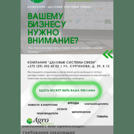
• Произведен по запатентованной
формуле, не содержащей фосфатов,
боратов, силикатов, нитритов
• Соответствует стандартам ASTM D-
3306, ASTM D-4985 и ASTM D-6210
• Эффективная немецкая формула
присадки, опробованная десятками лет
эксплуатации
• Одобрена крупнейшими
производителями техники
СООТВЕТСТВУЕТ ТРЕБОВАНИЯМ
СТАНДАРТОВ И ОДОБРЕН
+ ASTM D4985 + ASTM D3306 + ASTM
D6210 + BS 6580 + Mercedes-Benz 325 +
MAN 324 Typ SNF + DEUTZ DQC CB-1
Выполняет или превосходит
требования следующих