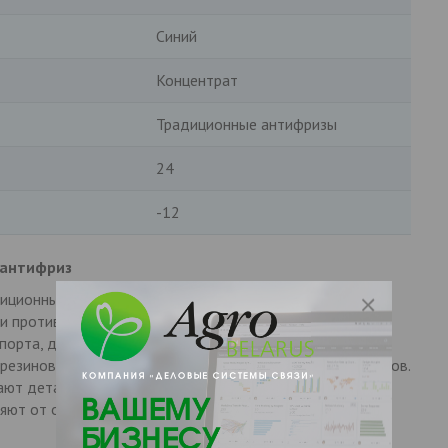
Синий
Концентрат
Традиционные антифризы
24
-12
 антифриз
иционный антифриз, изготовленный из этиленгликоля с
и противопенных присадок. Предназначен для легковых
порта, для которых производитель рекомендует
резиновыми материалами шлангов, прокладок и сальников.
ют детали из алюминия и других сплавов от коррозии.
яют от образования паровых пробок и