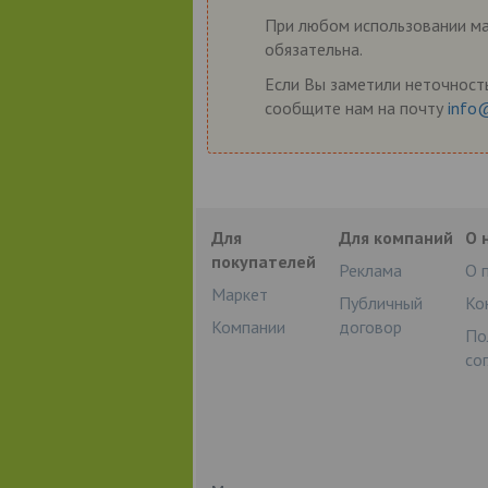
При любом использовании мат
обязательна.
Если Вы заметили неточность
сообщите нам на почту
info
Для
Для компаний
О 
покупателей
Реклама
О 
Маркет
Публичный
Ко
Компании
договор
По
со