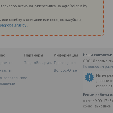
ериалов активная гиперссылка на AgroBelarus.by
 или ошибку в описании или цене, пожалуйста,
@agrobelarus.by
.
нас
Партнеры
Информация
Наши контакты:
ООО "Деловые си
проекте
ЭнергоБеларусь
Пресс-центр
По вопросам раз
нтакты
Вопрос-Ответ
Мы не ре
льзовательское
данные п
глашение
справа о
Режим работы о
пн-чт.: 9.00-17.45
сб-вс.: выходной