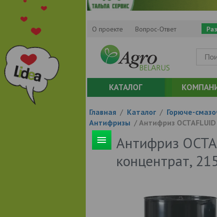
О проекте
Вопрос-Ответ
Ра
КАТАЛОГ
КОМПАН
Главная
/
Каталог
/
Горюче-смазо
Антифризы
/
Антифриз OCTAFLUID 
Антифриз OCTA
концентрат, 215