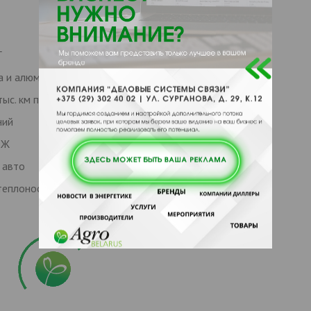
Г
а и алюминия
ыс. км пробега
ний
ОЖ
 авто
теплоносителя (где нет опасности контакта с питьевой