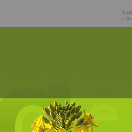
Диза
сайт