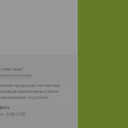
стемы связи"
мещения рекламы
ализуем продукцию, контактные
родавцов расположены в блоке
т предложения.
подробнее
фиса:
пт.: 9.00-17.00