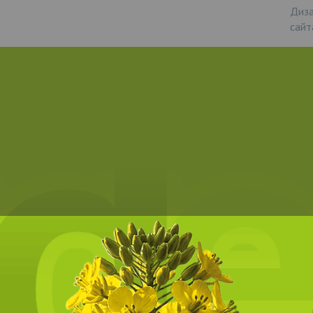
Диза
сайт