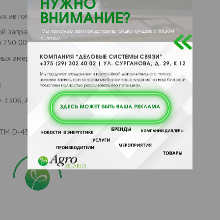
ых автомобилях, грузовиках и мотоциклах
ой заправки системы охлаждения обеспечивает
 250 000 км или 5 лет
ых американских, европейских и азиатских
к
D-3306, ASTM D-4985 и ASTM D-4340
TM D-4340 + BS 6580