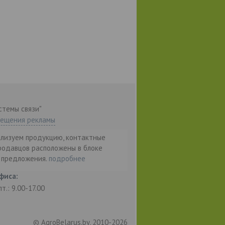
стемы связи"
мещения рекламы
ализуем продукцию, контактные
родавцов расположены в блоке
т предложения.
подробнее
фиса:
пт.: 9.00-17.00
© AgroBelarus.by, 2010-2026