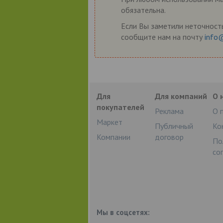
обязательна.
Если Вы заметили неточность
сообщите нам на почту
info
Для
Для компаний
О 
покупателей
Реклама
О 
Маркет
Публичный
Ко
Компании
договор
По
со
Мы в соцсетях: