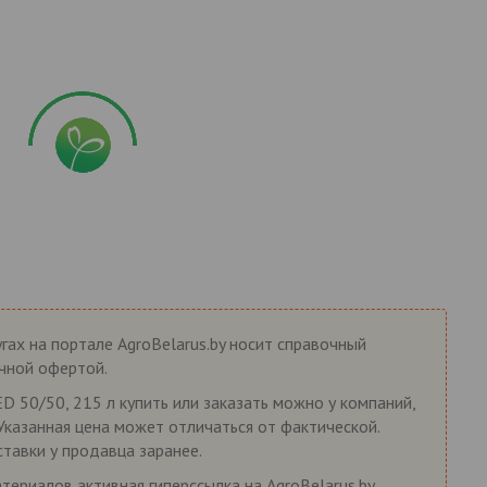
гах на портале AgroBelarus.by носит справочный
ичной офертой.
 50/50, 215 л купить или заказать можно у компаний,
 Указанная цена может отличаться от фактической.
ставки у продавца заранее.
ериалов активная гиперссылка на AgroBelarus.by