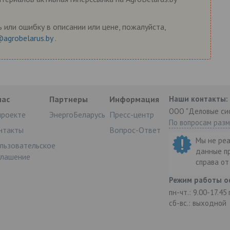
 или ошибку в описании или цене, пожалуйста,
@agrobelarus.by
.
нас
Партнеры
Информация
Наши контакты:
ООО "Деловые си
проекте
ЭнергоБеларусь
Пресс-центр
По вопросам раз
нтакты
Вопрос-Ответ
Мы не ре
льзовательское
данные п
глашение
справа о
Режим работы о
пн-чт.: 9.00-17.45
сб-вс.: выходной