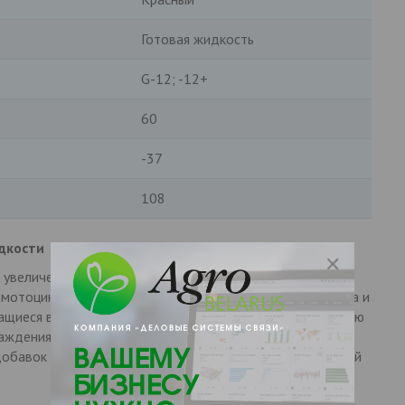
Готовая жидкость
G-12; -12+
60
-37
108
дкости
 увеличенного срока действия, подходящий для всех
 мотоциклов, независимо от марки, модели, года выпуска и
ащиеся в продукте присадки обеспечивают максимальную
аждения от разрушительных воздействий коррозии.
добавок исключает возможность образования отложений