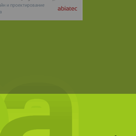
йн и проектирование
а