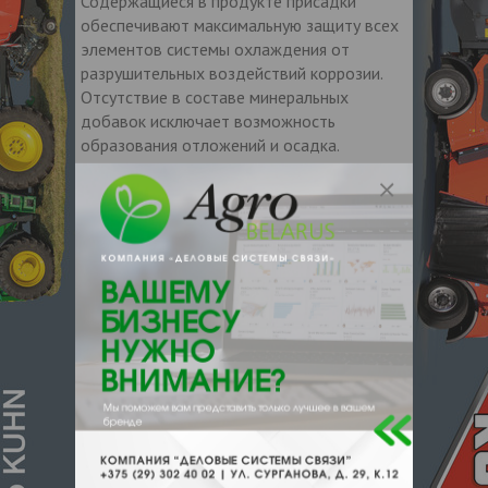
Содержащиеся в продукте присадки
обеспечивают максимальную защиту всех
элементов системы охлаждения от
разрушительных воздействий коррозии.
Отсутствие в составе минеральных
добавок исключает возможность
образования отложений и осадка.
ПРЕИМУЩЕСТВА
• Может применяться во всех легковых
автомобилях, грузовиках и мотоциклах
• После полной промывки и повторной
заправки системы охлаждения
обеспечивает максимальную защиту на
протяжении 250 000 км или 5 лет
• Соответствует требованиям основных
американских, европейских и азиатских
производителей
• Не содержит минеральных добавок