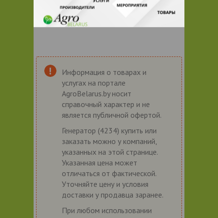
Информация о товарах и
услугах на портале
AgroBelarus.by носит
справочный характер и не
является публичной офертой.
Генератор (4234) купить или
заказать можно у компаний,
указанных на этой странице.
Указанная цена может
отличаться от фактической.
Уточняйте цену и условия
доставки у продавца заранее.
При любом использовании