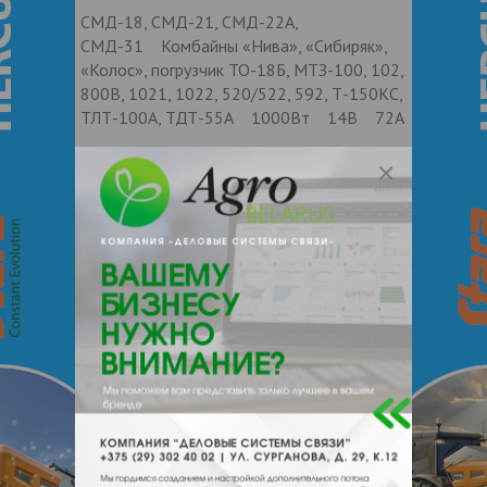
СМД-18, СМД-21, СМД-22А,
СМД-31 Комбайны «Нива», «Сибиряк»,
«Колос», погрузчик ТО-18Б, МТЗ-100, 102,
800В, 1021, 1022, 520/522, 592, Т-150КС,
ТЛТ-100А, ТДТ-55А 1000Вт 14В 72А
Контакты продавца
Оставьте электронный заказ с помощью
кнопки "Заказать" и мы подберем для
Вас подходящую компанию
поставщика.