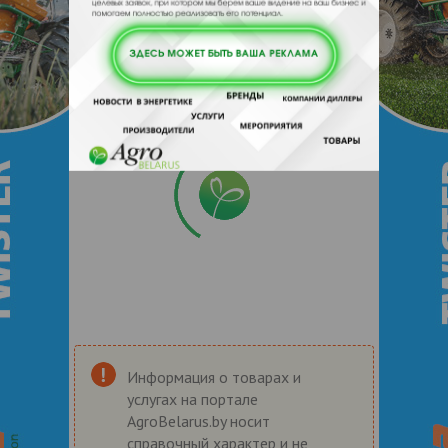
Информация о товарах и
услугах на портале
AgroBelarus.by носит
справочный характер и не