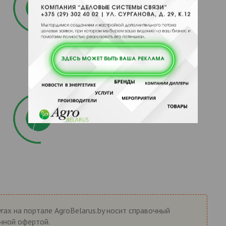
гах на портале AgroBelarus.by носит справочный
ичной офертой.