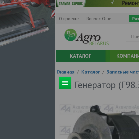
О проекте
Вопрос-Ответ
Ра
КАТАЛОГ
КОМПАН
Главная
/
Каталог
/
Запасные час
Генератор (Г98.