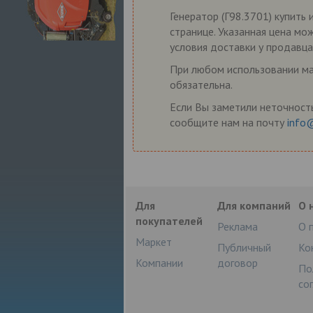
Генератор (Г98.3701) купить 
странице. Указанная цена мо
условия доставки у продавца
При любом использовании мат
обязательна.
Если Вы заметили неточность
сообщите нам на почту
info
Для
Для компаний
О 
покупателей
Реклама
О 
Маркет
Публичный
Ко
Компании
договор
По
со