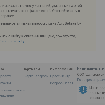
или заказать можно у компаний, указанных на этой
жет отличаться от фактической. Уточняйте цену и
 заранее.
ериалов активная гиперссылка на AgroBelarus.by
 или ошибку в описании или цене, пожалуйста,
@agrobelarus.by
.
нас
Партнеры
Информация
Наши контакты:
ООО "Деловые си
проекте
ЭнергоБеларусь
Пресс-центр
По вопросам раз
нтакты
Вопрос-Ответ
Мы не ре
льзовательское
данные п
глашение
справа о