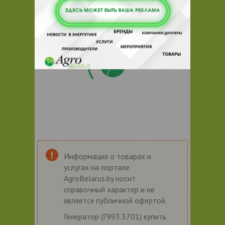
Информация о товарах и
услугах на портале
AgroBelarus.by носит
справочный характер и не
является публичной офертой.
Генератор (Г993.3701) купить