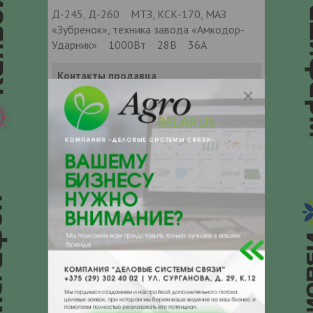
Д-245, Д-260 МТЗ, КСК-170, МАЗ
«Зубренок», техника завода «Амкодор-
Ударник» 1000Вт 28В 36А
Контакты продавца
Оставьте электронный заказ с помощью
кнопки "Заказать" и мы подберем для
Вас подходящую компанию
поставщика.