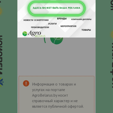
Информация о товарах и
услугах на портале
AgroBelarus.by носит
справочный характер и не
является публичной офертой.