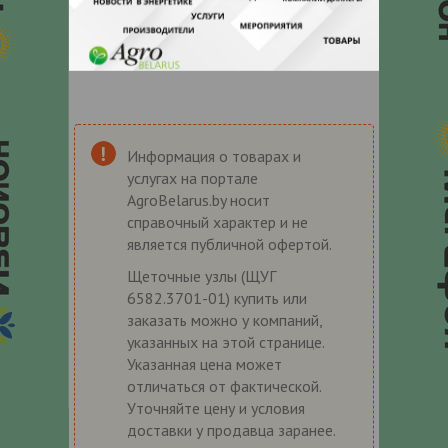
Информация о товарах и
услугах на портале
AgroBelarus.by носит
справочный характер и не
является публичной офертой.
Щеточные узлы (ЩУГ
6582.3701-01) купить или
заказать можно у компаний,
указанных на этой странице.
Указанная цена может
отличаться от фактической.
Уточняйте цену и условия
доставки у продавца заранее.