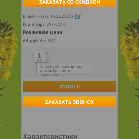
ЗАКАЗАТЬ СО СКИДКОЙ
В наличии (на 14.11.2023)
Код товара:
207-618-3
Розничная цена:
63
руб.
без НДС
шт.
Цена будет рассчитана
для выбранного
количества
КУПИТЬ
ЗАКАЗАТЬ ЗВОНОК
Характеристики