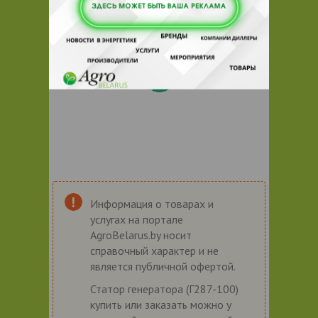
Информация о товарах и
услугах на портале
AgroBelarus.by носит
справочный характер и не
является публичной офертой.
Статор генератора (Г287-100)
купить или заказать можно у