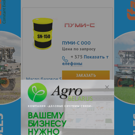
ПУМИ-С ООО
Цена по запросу
+ 375
Показать т
елефоны
ЗАКАЗАТЬ
Масло базовое SN-150
Продукт перегонки нефти для
производства товарных смазочных
масел. Это класс масел первоначально
полученных из переработки нефти (
минерального базового масла ) или с
помощью химического синтеза (
синтетического базового масла ).