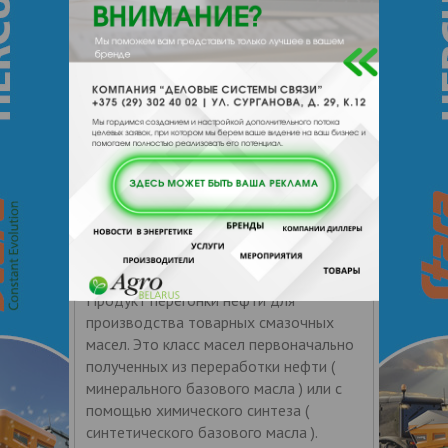
Базовое масло , как
ПУМИ-С ООО
Цена по запросу
+ 375
Показать т
елефоны
ЗАКАЗАТЬ
Масло базовое SN-500
Продукт перегонки нефти для
производства товарных смазочных
масел. Это класс масел первоначально
полученных из переработки нефти (
минерального базового масла ) или с
помощью химического синтеза (
синтетического базового масла ).