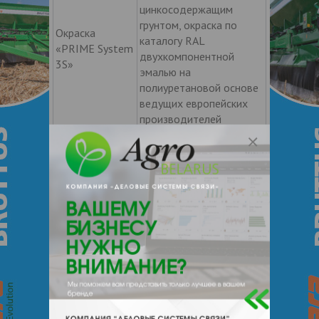
цинкосодержащим
грунтом, окраска по
Окраска
каталогу RAL
«PRIME System
двухкомпонентной
3S»
эмалью на
полиуретановой основе
ведущих европейских
производителей
толщиной 120-250
микрон
* Указан проектный вес изделия,
фактический вес может незначительно
отличаться.
Выберите дополнительные опции:
Установка механизма подъема
передней оси на оси BPW/SAF;
Оси BPW ECO-PLUS 2 (3-x осный
агрегат с дисковыми тормозами);