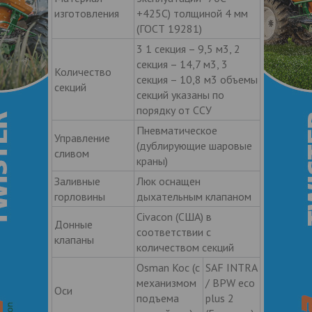
изготовления
+425С) толщиной 4 мм
(ГОСТ 19281)
3 1 секция – 9,5 м3, 2
секция – 14,7 м3, 3
Количество
секция – 10,8 м3 объемы
секций
секций указаны по
порядку от ССУ
Пневматическое
Управление
(дублирующие шаровые
сливом
краны)
Заливные
Люк оснащен
горловины
дыхательным клапаном
Civacon (США) в
Донные
соответствии с
клапаны
количеством секций
Osman Koc (с
SAF INTRA
механизмом
/ BPW eco
Оси
подъема
plus 2