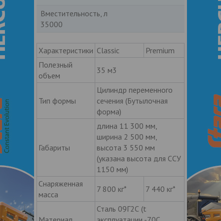
Вместительность, л
35000
Характеристики
Classic
Premium
Полезный
35 м3
объем
Цилиндр переменного
Тип формы
сечения (Бутылочная
форма)
длина 11 300 мм,
ширина 2 500 мм,
Габариты
высота 3 550 мм
(указана высота для ССУ
1150 мм)
Снаряженная
7 800 кг*
7 440 кг*
масса
Сталь 09Г2С (t
Материал
эксплуатации -70С