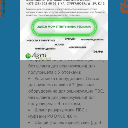
Оси SAF INTRA (3-x осный агрегат с
дисковыми тормозами);
Добавление 1 отсека к
стандартной комплектации (включая
стандартную запорную арматуру);
Установка расширительного шкафа
на 1 отсек;
Установка оборудования Civacon
для нижнего налива API (включая
оборудование для рециркуляции ПВС,
без шланга для рециркуляции) для
полуприцепа с 3 отсеками;
Установка оборудования Civacon
для нижнего налива API (включая
оборудование для рециркуляции ПВС,
без шланга для рециркуляции) для
полуприцепа с 4 отсеками;
Шланг рециркуляции ПВС с
муфтами PU DN80 4.0 м;
Общий (коллекторный) слив (до 4