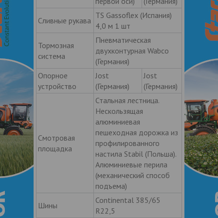
первой оси)
(Германия)
TS Gassoflex (Испания)
Сливные рукава
4,0 м 1 шт
Пневматическая
Тормозная
двухконтурная Wabco
система
(Германия)
Опорное
Jost
Jost
устройство
(Германия)
(Германия)
Стальная лестница.
Нескользящая
алюминиевая
пешеходная дорожка из
Смотровая
профилированного
площадка
настила Stabil (Польша).
Алюминиевые перила
(механический способ
подъема)
Continental 385/65
Шины
R22,5