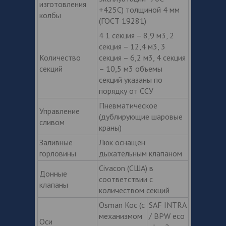
изготовления
+425С) толщиной 4 мм
колбы
(ГОСТ 19281)
4 1 секция – 8,9 м3, 2
секция – 12,4 м3, 3
Количество
секция – 6,2 м3, 4 секция
секций
– 10,5 м3 объемы
секций указаны по
порядку от ССУ
Пневматическое
Управление
(дублирующие шаровые
сливом
краны)
Заливные
Люк оснащен
горловины
дыхательным клапаном
Civacon (США) в
Донные
соответствии с
клапаны
количеством секций
Osman Koc (с
SAF INTRA
механизмом
/ BPW eco
Оси