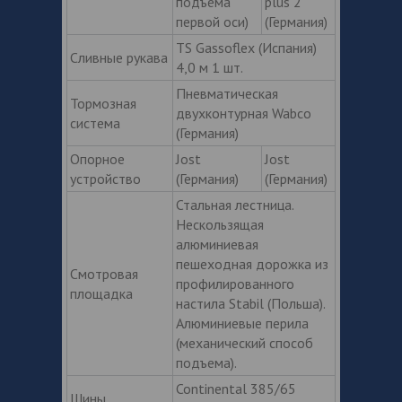
подъема
plus 2
первой оси)
(Германия)
TS Gassoflex (Испания)
Сливные рукава
4,0 м 1 шт.
Пневматическая
Тормозная
двухконтурная Wabco
система
(Германия)
Опорное
Jost
Jost
устройство
(Германия)
(Германия)
Стальная лестница.
Нескользящая
алюминиевая
пешеходная дорожка из
Смотровая
профилированного
площадка
настила Stabil (Польша).
Алюминиевые перила
(механический способ
подъема).
Continental 385/65
Шины