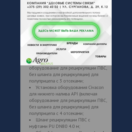
агрегат с дисковыми тормозами);
Оси SAF INTRA (3-x осный агрегат с
дисковыми тормозами);
Добавление 1 отсека к
стандартной комплектации (включая
стандартную запорную арматуру);
Установка расширительного шкафа
на 1 отсек;
Установка оборудования Civacon
для нижнего налива API (включая
оборудование для рециркуляции ПВС,
без шланга для рециркуляции) для
полуприцепа с 3 отсеками;
Установка оборудования Civacon
для нижнего налива API (включая
оборудование для рециркуляции ПВС,
без шланга для рециркуляции) для
полуприцепа с 4 отсеками;
Шланг рециркуляции ПВС с
муфтами PU DN80 4.0 м;