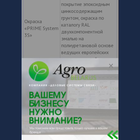
покрытие эпоксидным
цинкосодержащим
грунтом, окраска по
Окраска
каталогу RAL
«PRIME System
двухкомпонентной
3S»
эмалью на
полиуретановой основе
ведущих европейских
производителей
толщиной 120-250
микрон
* Указан проектный вес изделия,
фактический вес может незначительно
отличаться.
Дополнительные опции:
Установка механизма подъема
передней оси на оси BPW/SAF;
Оси BPW ECO-PLUS 2 (3-x осный