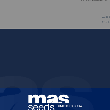
Диза
сайт