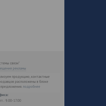
стемы связи"
мещения рекламы
ализуем продукцию, контактные
родавцов расположены в блоке
т предложения.
подробнее
фиса:
пт.: 9.00-17.00