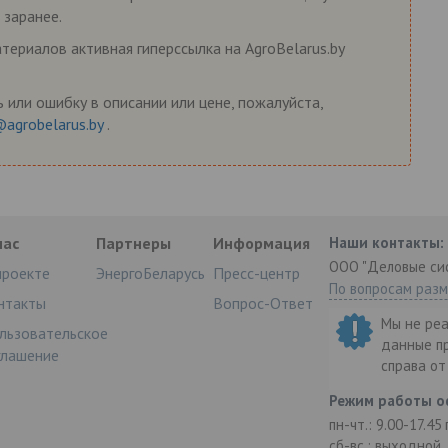
 заранее.
ериалов активная гиперссылка на AgroBelarus.by
 или ошибку в описании или цене, пожалуйста,
@agrobelarus.by
.
нас
Партнеры
Информация
Наши контакты:
ООО "Деловые си
проекте
ЭнергоБеларусь
Пресс-центр
По вопросам раз
нтакты
Вопрос-Ответ
Мы не ре
льзовательское
данные п
глашение
справа о
Режим работы о
пн-чт.: 9.00-17.45
сб-вс.: выходной