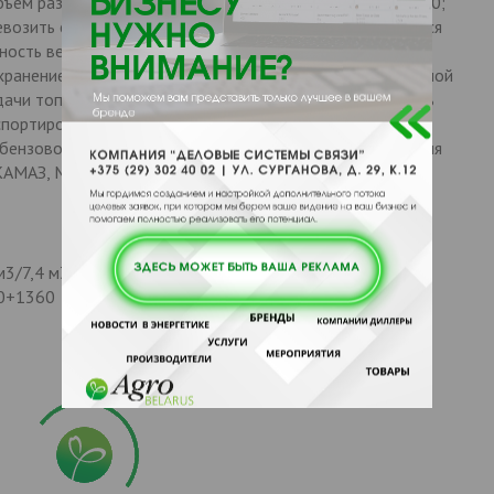
ъем разделен на 5 или 4 отсеков, с вместимостью 12; 10;
евозить солярку или бензин, нефтепродукты, относящиеся
тность вещества составляет до 860 килограмм на метр
хранение нефтепродуктов в цистерне, при дополнительной
дачи топлива – непосредственная автозаправка. Модель
портировки тягачом седельного типа с показателем
 бензовоза является самонесущей. Прицепы подходят для
КАМАЗ, MAN, так же для ЗИЛ бензовоза и других
м3/7,4 м3/9,5 м3/10,8 м3)
60+1360