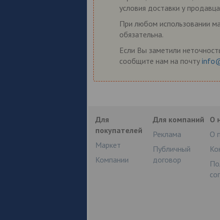
условия доставки у продавца
При любом использовании мат
обязательна.
Если Вы заметили неточность
сообщите нам на почту
info
Для
Для компаний
О 
покупателей
Реклама
О 
Маркет
Публичный
Ко
Компании
договор
По
со