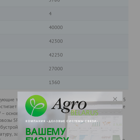
4
40000
42300
42250
27000
1360
ющие технические характеристики: габариты 11,5 х 2,55
остигает 42 300 кг; показатель грузоподъемности не ниже
W – основной элемент ходовой тележки, на которую
овозы SF3340 изготавливаются из стальных сплавов с
 Обустройство цистерны обязательно включает
атуру, заливные горловины. Вместимость техники