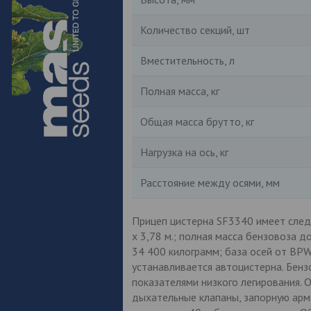
Количество секций, шт
Вместительность, л
Полная масса, кг
Общая масса брутто, кг
Нагрузка на ось, кг
Расстояние между осями, мм
Прицеп цистерна SF3340 имеет следу
х 3,78 м.; полная масса бензовоза д
34 400 килограмм; база осей от BP
устанавливается автоцистерна. Бенз
показателями низкого легирования.
дыхательные клапаны, запорную арм