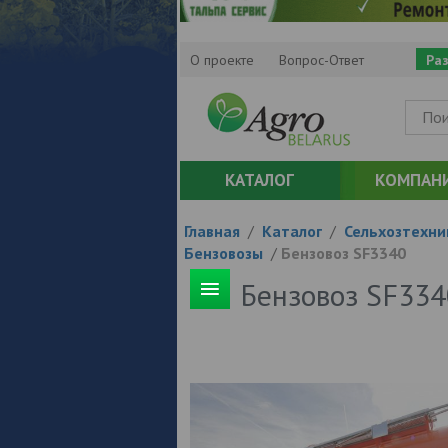
О проекте
Вопрос-Ответ
Ра
КАТАЛОГ
КОМПАН
Главная
/
Каталог
/
Сельхозтехни
Бензовозы
/
Бензовоз SF3340
Бензовоз SF334