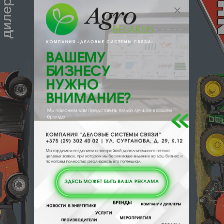
столешницы, полы, стены, кафель и
т.д.;
полимерные поверхности,
например, акриловые ванны, ламинат,
постформинг, линолеум и т.д.
Преимущества:
Средство чистящее универсальное
«ЭЛЬФ» имеет ряд преимуществ перед
другими средствами для чистки
поверхностей, такие как:
высокое очищающее действие,
которое позволяет справиться с
любыми загрязнениями без
дополнительного натирания или
применения абразивных средств;
усиление блеска гладких
поверхностей, которое придает им
эстетический вид и защищает от
царапин и потери цвета;