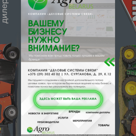
эффективность при низкой дозировке
средства, экономит расход воды и
электроэнергии.
Быстрое действие – удаляет
засоры в течение 15-30 минут, не
требует длительного воздействия и
сильного натирания.
Дезинфицирующее действие –
обеспечивает глубокую очистку и
санитарию, уничтожает до 99,9%
бактерий и грибков, предотвращает
появление плесени и грибка.
Свежесть и чистота – придает
канализационным стокам идеальный
внешний вид, устраняет неприятные
запахи, освежает ароматом лимона.
Безопасность – не наносит вреда
канализационным трубам, не
повреждает их покрытие, не вызывает
коррозии металла, не содержит хлора