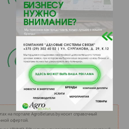
гах на портале AgroBelarus.by носит справочный
ичной офертой.