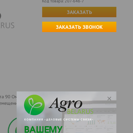
Код товара:
207-648-7
ЗАКАЗАТЬ
ЗАКАЗАТЬ ЗВОНОК
а 90 Ом; Номинальное напряжение 12, 24 В;
мещения поплавка, (Н1-Н3), 450мм