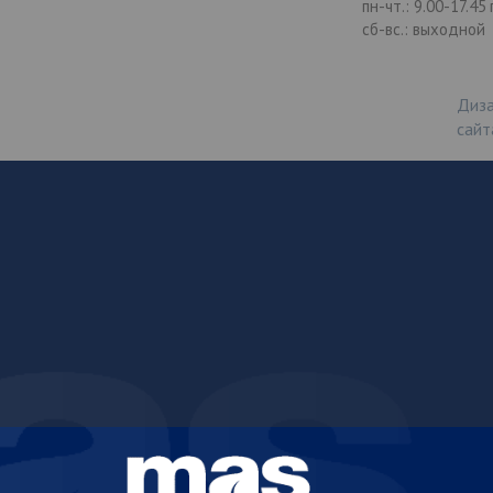
пн-чт.: 9.00-17.45
сб-вс.: выходной
Диза
сайт