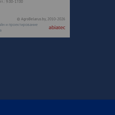
пт.: 9.00-17.00
© AgroBelarus.by, 2010-2026
йн и проектирование
а