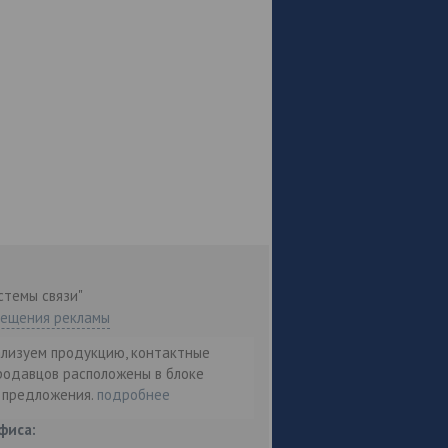
стемы связи"
мещения рекламы
ализуем продукцию, контактные
родавцов расположены в блоке
т предложения.
подробнее
фиса: