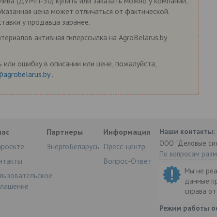
лива (ДУМП-30) купить или заказать можно у компаний,
 Указанная цена может отличаться от фактической.
ставки у продавца заранее.
ериалов активная гиперссылка на AgroBelarus.by
 или ошибку в описании или цене, пожалуйста,
@agrobelarus.by
.
нас
Партнеры
Информация
Наши контакты:
ООО "Деловые си
проекте
ЭнергоБеларусь
Пресс-центр
По вопросам раз
нтакты
Вопрос-Ответ
Мы не ре
льзовательское
данные п
глашение
справа о
Режим работы о