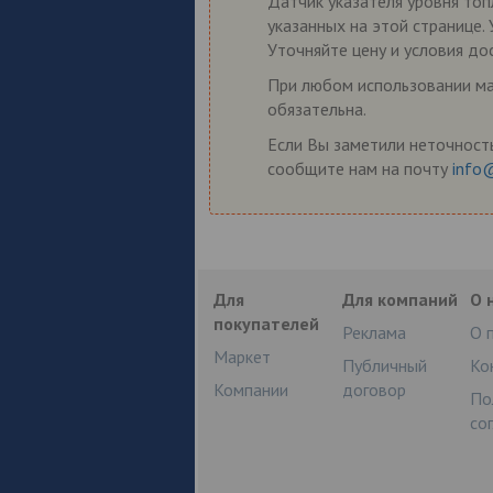
Датчик указателя уровня топ
указанных на этой странице.
Уточняйте цену и условия до
При любом использовании мат
обязательна.
Если Вы заметили неточность
сообщите нам на почту
info
Для
Для компаний
О 
покупателей
Реклама
О 
Маркет
Публичный
Ко
Компании
договор
По
со