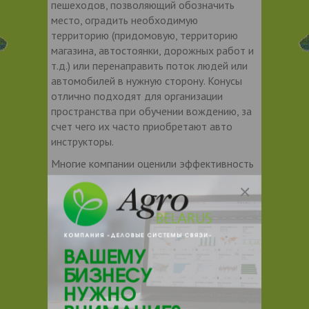
пешеходов, позволяющий обозначить
место, оградить необходимую
территорию (придомовую, территорию
магазина, автостоянки, дорожных работ и
т.д.) или перенаправить поток людей или
автомобилей в нужную сторону. Конусы
отлично подходят для организации
пространства при обучении вождению, за
счет чего их часто приобретают авто
инструкторы.
Многие компании оценили эффективность
и простоту использования такого типа
ограждений. Решение, безусловно,
надежное и моментально начинающее
свою работу после установки.
Контакты продавца
Оставьте электронный заказ с помощью
кнопки "Заказать" и мы подберем для