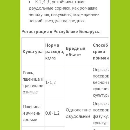
К 2,4-Д устойчивы такие
двудольные сорняки, как ромашка
непахучая, пикульник, подмаренник
цепкий, звездчатка средняя.
Регистрация в Республике Беларусь:
Ср
Норма
Способ и
Вредный
ож
Культура
расхода,
сроки
объект
(к
кг/га
применения
об
Опрыскивание
Рожь,
посевов
пшеница и
1-1,2
весной в фазу
— (
тритикале
кущения
озимые
культуры
Опрыскивание
Пшеница
Однолетние
посевов в
и ячмень
0,8-1,2
— (
двудольные
фазу кущения
яровые
культуры