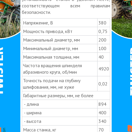
соответствующем всем правилам
безопасности.
Напряжение, В
380
Мощность привода, кВт
0,75
Максимальный диаметр, мм
200
Минимальный диаметр, мм
100
Максимальная толщина, мм
40
Частота вращения шпинделя
4920
абразивного круга, об/мин
Точность подачи на глубину
0,02
шлифования, мм, не хуже
Габаритные размеры, мм, не более
- длина
894
- ширина
400
- высота
340
Масса станка, кг
70