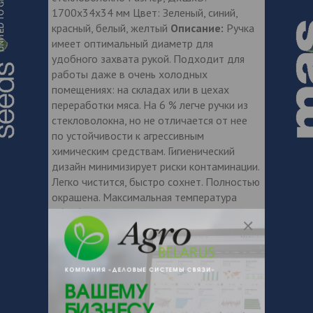
1700х34х34 мм Цвет: Зеленый, синий,
красный, белый, желтый
Описание:
Ручка
имеет оптимальный диаметр для
удобного захвата рукой. Подходит для
работы даже в очень холодных
помещениях: на складах или в цехах
переработки мяса. На 6 % легче ручки из
стекловолокна, но не отличается от нее
по устойчивости к агрессивным
химическим средствам. Гигиенический
дизайн минимизирует риски контаминации.
Легко чистится, быстро сохнет. Полностью
окрашена. Максимальная температура
обработки 121°С Максимальная
температура использования 80°С
Максимальная температура использования
без контакта с пищевым продуктом 100°С
Минимальная температура использования
-20°С