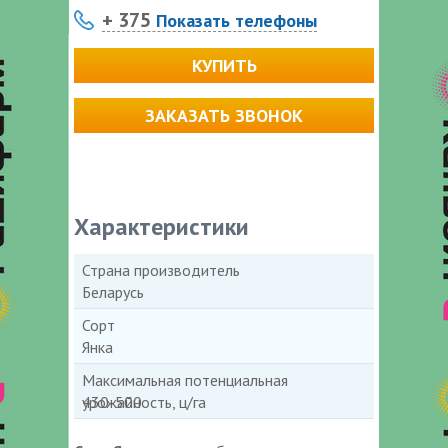
+ 375
Показать телефоны
КУПИТЬ
ЗАКАЗАТЬ ЗВОНОК
Характеристики
Страна производитель
Беларусь
Сорт
Янка
Максимальная потенциальная
урожайность, ц/га
430-500