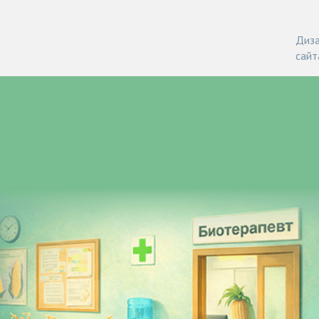
Диза
сайт