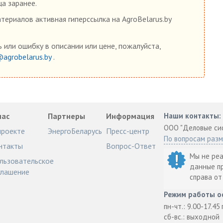
ца заранее.
ериалов активная гиперссылка на AgroBelarus.by
 или ошибку в описании или цене, пожалуйста,
@agrobelarus.by
.
нас
Партнеры
Информация
Наши контакты:
ООО "Деловые си
проекте
ЭнергоБеларусь
Пресс-центр
По вопросам раз
нтакты
Вопрос-Ответ
Мы не ре
льзовательское
данные п
глашение
справа о
Режим работы о
пн-чт.: 9.00-17.45
сб-вс.: выходной