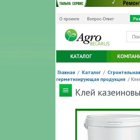
О проекте
Вопрос-Ответ
Ра
КАТАЛОГ
КОМПАН
Главная
/
Каталог
/
Строительная
герметизирующая продукция
/
Кле
Клей казеинов