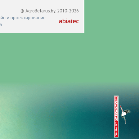
© AgroBelarus.by, 2010-2026
йн и проектирование
а