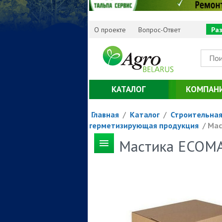
О проекте
Вопрос-Ответ
Ра
КАТАЛОГ
КОМПАН
Главная
/
Каталог
/
Строительная
герметизирующая продукция
/
Мас
Мастика ECOM