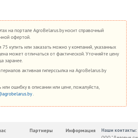
гах на портале AgroBelarus.by носит справочный
ичной офертой.
5 купить или заказать можно у компаний, указанных
 цена может отличаться от фактической. Уточняйте цену
ца заранее.
ериалов активная гиперссылка на AgroBelarus.by
 или ошибку в описании или цене, пожалуйста,
@agrobelarus.by
.
нас
Партнеры
Информация
Наши контакты:
ООО "Деловые си