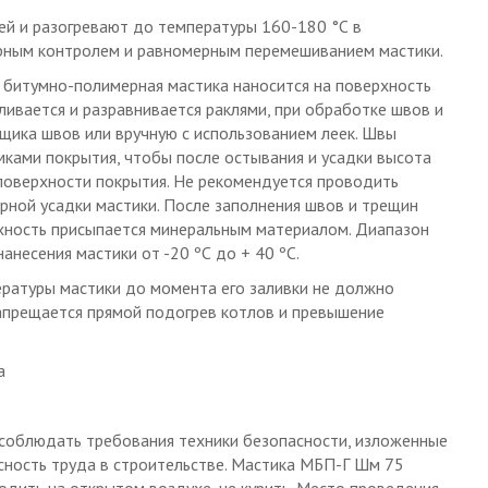
ей и разогревают до температуры 160-180 °С в
рным контролем и равномерным перемешиванием мастики.
 битумно-полимерная мастика наносится на поверхность
ливается и разравнивается раклями, при обработке швов и
щика швов или вручную с использованием леек. Швы
мками покрытия, чтобы после остывания и усадки высота
 поверхности покрытия. Не рекомендуется проводить
рной усадки мастики. После заполнения швов и трещин
рхность присыпается минеральным материалом. Диапазон
несения мастики от -20 ºС до + 40 ºС.
ратуры мастики до момента его заливки не должно
запрещается прямой подогрев котлов и превышение
а
соблюдать требования техники безопасности, изложенные
сность труда в строительстве. Мастика МБП-Г Шм 75
одить на открытом воздухе, не курить. Место проведения