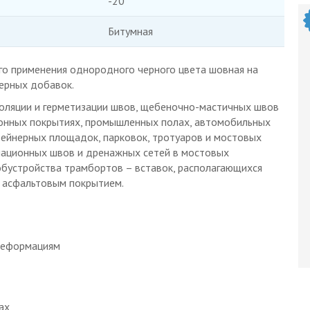
-20
Битумная
го применения однородного черного цвета шовная на
ерных добавок.
ляции и герметизации швов, щебеночно-мастичных швов
онных покрытиях, промышленных полах, автомобильных
тейнерных площадок, парковок, тротуаров и мостовых
мационных швов и дренажных сетей в мостовых
обустройства трамбортов – вставок, располагающихся
 асфальтовым покрытием.
 деформациям
ах