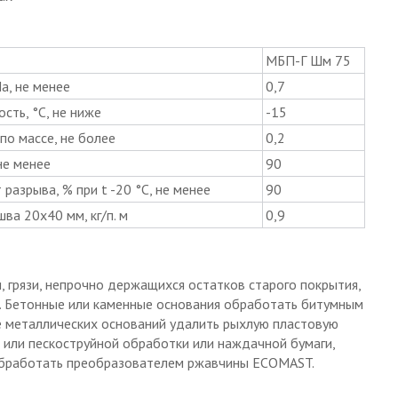
МБП-Г Шм 75
а, не менее
0,7
сть, °C, не ниже
-15
по массе, не более
0,2
не менее
90
разрыва, % при t -20 °С, не менее
90
ва 20х40 мм, кг/п. м
0,9
, грязи, непрочно держащихся остатков старого покрытия,
. Бетонные или каменные основания обработать битумным
 металлических оснований удалить рыхлую пластовую
или пескоструйной обработки или наждачной бумаги,
обработать преобразователем ржавчины ECOMAST.