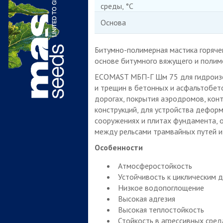
среды, °С
Основа
Битумно-полимерная мастика горяче
основе битумного вяжущего и полим
ECOMAST МБП-Г Шм 75 для гидроизо
и трещин в бетонных и асфальтобет
дорогах, покрытия аэродромов, кон
конструкций, для устройства дефор
сооружениях и плитах фундамента, 
между рельсами трамвайных путей и
Особенности
Атмосферостойкость
Устойчивость к циклическим
Низкое водопоглощение
Высокая адгезия
Высокая теплостойкость
Стойкость в агрессивных сред