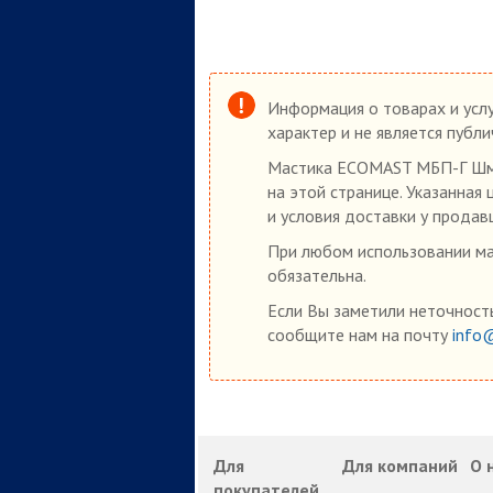
Информация о товарах и услу
характер и не является публ
Мастика ECOMAST МБП-Г Шм 7
на этой странице. Указанная
и условия доставки у продав
При любом использовании мат
обязательна.
Если Вы заметили неточность
сообщите нам на почту
info
Для
Для компаний
О 
покупателей