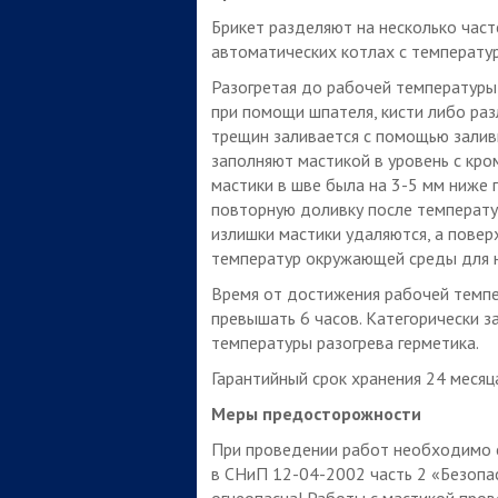
Брикет разделяют на несколько част
автоматических котлах с температу
Разогретая до рабочей температуры
при помощи шпателя, кисти либо раз
трещин заливается с помощью залив
заполняют мастикой в уровень с кро
мастики в шве была на 3-5 мм ниже
повторную доливку после температу
излишки мастики удаляются, а пове
температур окружающей среды для на
Время от достижения рабочей темпе
превышать 6 часов. Категорически 
температуры разогрева герметика.
Гарантийный срок хранения 24 месяц
Меры предосторожности
При проведении работ необходимо 
в СНиП 12-04-2002 часть 2 «Безопа
огнеопасна! Работы с мастикой пров