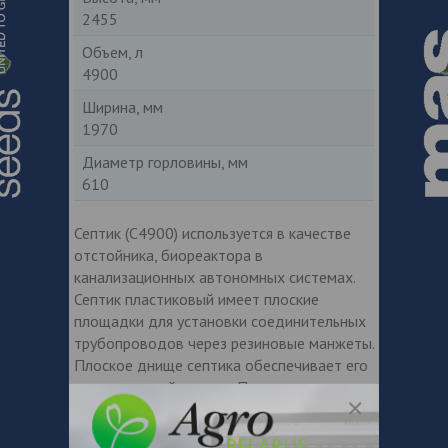
2455
Объем, л
4900
Ширина, мм
1970
Диаметр горловины, мм
610
Септик (С4900) используется в качестве
отстойника, биореактора в
канализационных автономных системах.
Септик пластиковый имеет плоские
площадки для установки соединительных
трубопроводов через резиновые манжеты.
Плоское днище септика обеспечивает его
высокую устойчивость. При монтаже, для
защиты от «всплытия», септики
притягивают к бетонному основанию