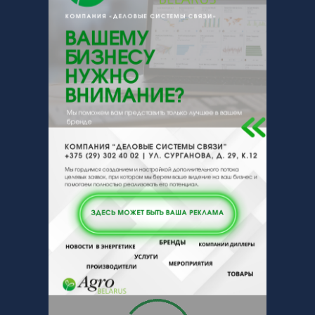
ленточными хомутами. Для заглубления на
глубину промерзания горловина септика
надстраивается секциями колодца
(СК_СОМ). Септики имеют ребристую
конструкцию внешней поверхности с
толщиной стенки до 10 мм,
изготавливаются окрашенными «в массе»
в черный цвет.
Контакты продавца
Оставьте электронный заказ с помощью
кнопки "Заказать" и мы подберем для
Вас подходящую компанию
поставщика.