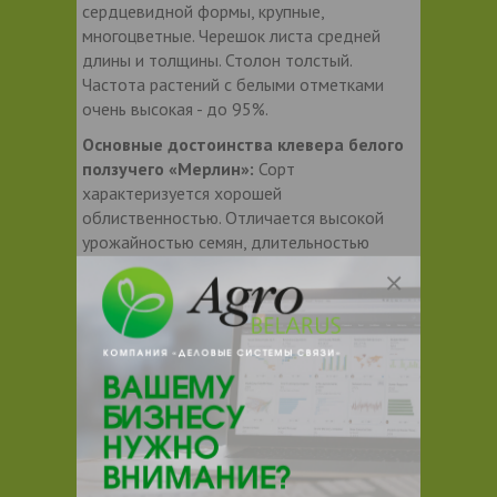
сердцевидной формы, крупные,
многоцветные. Черешок листа средней
длины и толщины. Столон толстый.
Частота растений с белыми отметками
очень высокая - до 95%.
Основные достоинства клевера белого
ползучего «Мерлин»:
Сорт
характеризуется хорошей
облиственностью. Отличается высокой
урожайностью семян, длительностью
использования травостоя, повышенной
устойчивостью к болезням. Содержание в
сухом веществе: белка 22,3%, кальция
1,79%, магния 0,32%, клетчатки 17,4%.
Сбор белка 21,2 ц/га. Рекомендуется для
использования в качестве компонента
кормовых и газонных травосмесей.
Срок созревания:
Среднеспелый сорт.
Рано отрастает весной и интенсивно
после укосов. За вегетацию дает 2-3 укоса.