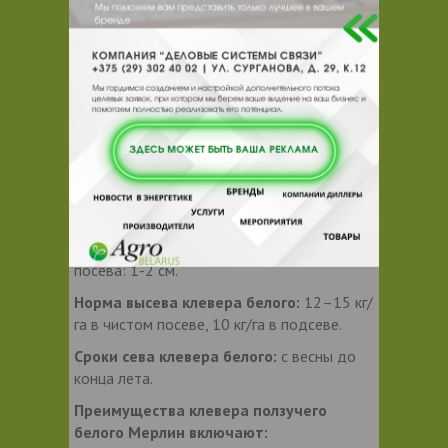
Максимальная урожайность:
273 ц/га
сухого вещества.
Зимостойкость:
хорошая.
Устойчивость к полеганию:
устойчив.
Засухоустойчивость:
устойчив.
Особенности агротехники
возделывания клевера белого
ползучего «Мерлин»:
Расстояние между
рядами как для зерновых культур. Глубина
посева: 1-2 см.
Норма высева клевера белого:
12–15 кг/
га в чистом посеве, 10 кг/га в подсеве.
Сроки сева клевера белого:
с весны до
конца лета.
Преимущества клевера ползучего
белого Мерлин включают: