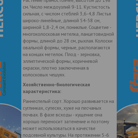
см. Число междоузлий 9-11. Кустистость
сильная, с числом стеблей 3,6-4,8 Листья
широко-линейные, длиной 54-58 см,
шириной 1,8-2,4 см, пониклые. Соцветие -
многоколосковая метелка, ланцетовидной
формы, длиной до 28 см, рыхлая. Колоски
овальной формы, черные, располагаются
на концах метелок. Плод - зерновка,
эллиптической формы, коричневой
окраски, плотно заключенная в
колосковых чешуях.
Хозяйственно-биологическая
характеристика:
Раннеспелый сорт. Хорошо развивается на
суглинках, супесях, хуже на песчаных
почвах. В фазе всходы - кущение она
хорошо переносит затенение и поэтому
может использоваться в качестве
подсевной культуры. На протяжении 5-6