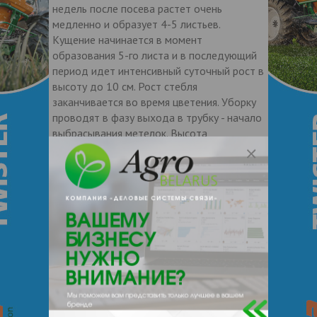
недель после посева растет очень
медленно и образует 4-5 листьев.
Кущение начинается в момент
образования 5-го листа и в последующий
период идет интенсивный суточный рост в
высоту до 10 см. Рост стебля
заканчивается во время цветения. Уборку
проводят в фазу выхода в трубку - начало
выбрасывания метелок. Высота
скашивания 10-12 см. После скашивания
отрастание происходит за счет побегов,
развившихся из узлов кущения,
образующихся из надземных стеблевых
узлов и отрастающих из срезанных
побегов, у которых сохранилась точка
роста. При более низком срезе
замедляется отрастание молодых
побегов, что ведет к снижению урожая.
Вегетационный период от посева до
всходов 14-18 дней, от всходов до