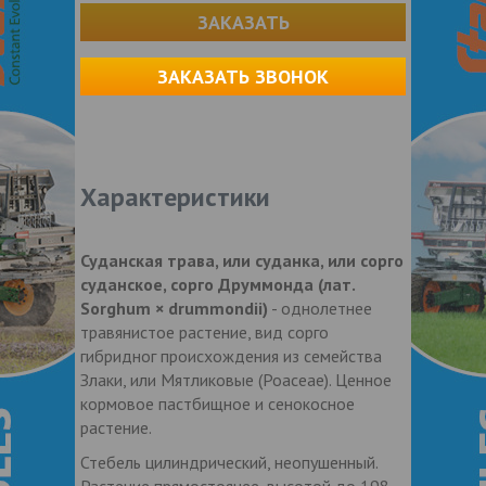
ЗАКАЗАТЬ
ЗАКАЗАТЬ ЗВОНОК
Характеристики
Суданская трава, или суданка, или сорго
суданское, сорго Друммонда (лат.
Sorghum × drummondii)
- однолетнее
травянистое растение, вид сорго
гибридног происхождения из семейства
Злаки, или Мятликовые (Poaceae). Ценное
кормовое пастбищное и сенокосное
растение.
Стебель цилиндрический, неопушенный.
Растение прямостоячее, высотой до 198