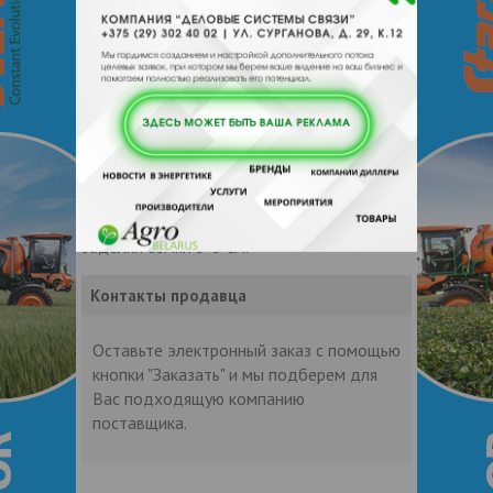
первого укоса 50-52 дня. Средний урожай
за годы испытания: семян 8,6 ц/га, сухого
вещества 86 ц/га, максимальный 15,5 ц/га
и 205,1 ц/га соответственно. Содержание
белка 13,6%. На зеленый корм, сено, сенаж
сорт 2 рекомендуется высевать сплошным
рядовым способом густотой 1,0- 1,5 млн.
растений на гектар, на семена
широкорядным (45-70 см) густотой 500-
800 тыс. растений на гектар. Глубина
заделки семян 3-5 см.
Контакты продавца
Оставьте электронный заказ с помощью
кнопки "Заказать" и мы подберем для
Вас подходящую компанию
поставщика.