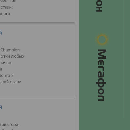
ями. Тип
стики:
вного
й
 Champion
ботки любых
тлично
а
ью до 8
чной стали
й
тиватора,