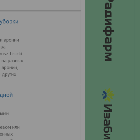
 уборки
и аронии
тва
sz Lisicki
 на разных
 аронии,
е других
здной
ными
севом или
ленных