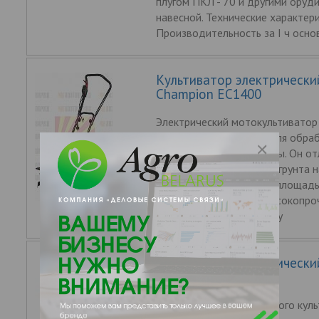
плугом ПКЛ - 70 и другими оруди
навесной. Технические характери
Производительность за I ч осно
Культиватор электрически
Champion EC1400
Электрический мотокультиватор
EC1400 предназначен для обра
типов почв, кроме целины. Он о
подойдет для рыхления грунта н
приусадебных участках площад
соток. Шесть фрез из высокопро
рассчитаны на обработку
Культиватор электрически
Champion EC750
Одним из достоинств этого куль