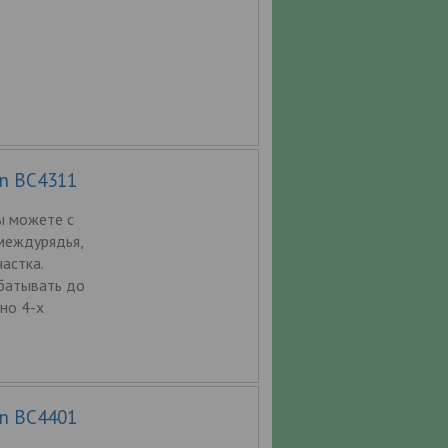
n BC4311
ы можете с
междурядья,
астка.
батывать до
но 4-х
n BC4401