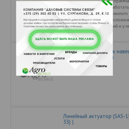
является его вес - 7.2 килограмма
позволяет, с легкостью работать
культиватором людям пожилого 
женщинам хрупкого телосложения
культиватор электрический и у н
выхлопных
Культиватор-окучник наве
роторами) (КОН-2,8)
Линейный актуатор (SAS-15
33) )