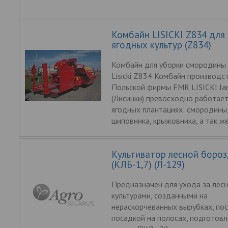
Комбайн LISICKI Z834 для
ягодных культур (Z834)
Комбайн для уборки смородины 
Lisicki Z834 Комбайн производс
Польской фирмы FMR LISICKI Janu
(Лисицки) превосходно работает
ягодных плантациях: смородины,
шиповника, крыжовника, а так ж
Культиватор лесной боро
(КЛБ-1,7) (Л-129)
Предназначен для ухода за лес
культурами, созданными на
нераскорчеванных вырубках, по
посадкой на полосах, подготов