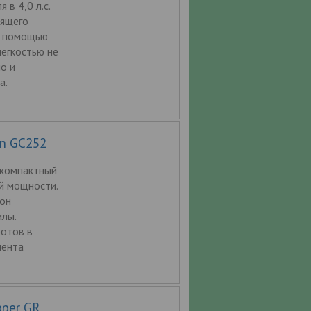
в 4,0 л.с.
оящего
С помощью
легкостью не
о и
а.
n GC252
 компактный
й мощности.
 он
илы.
отов в
мента
pper GR