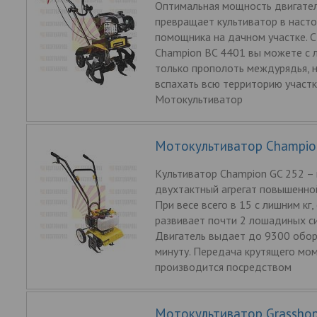
Оптимальная мощность двигателя 
превращает культиватор в наст
помощника на дачном участке. 
Champion ВC 4401 вы можете с 
только прополоть междурядья, н
вспахать всю территорию участк
Мотокультиватор
Мотокультиватор Champio
Культиватор Champion GC 252 –
двухтактный агрегат повышенно
При весе всего в 15 с лишним кг,
развивает почти 2 лошадиных с
Двигатель выдает до 9300 обор
минуту. Передача крутящего мо
производится посредством
Мотокультиватор Grassho