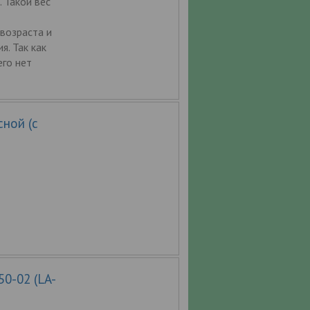
. Такой вес
возраста и
. Так как
его нет
сной (с
0-02 (LA-