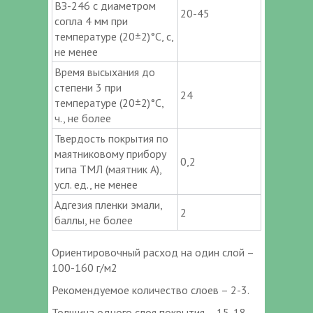
ВЗ-246 с диаметром
20-45
сопла 4 мм при
температуре (20±2)°С, с,
не менее
Время высыхания до
степени 3 при
24
температуре (20±2)°С,
ч., не более
Твердость покрытия по
маятниковому прибору
0,2
типа ТМЛ (маятник А),
усл. ед., не менее
Адгезия пленки эмали,
2
баллы, не более
Ориентировочный расход на один слой –
100-160 г/м2
Рекомендуемое количество слоев – 2-3.
Толщина одного слоя покрытия – 15-18