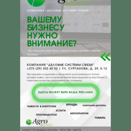
Грунтовочный / Покрывной слой
Материал Армотанк®
ОЙЛ является грунт-
эмалью.
Подготовка материала
Перед применением основу материала и
отвердитель необходимо выдержать в
теплом помещении – не менее 24 ч при
температуре 15-20 °С.
Перед применением основа
перемешивается в таре завода-
изготовителя пневмо- или
электромиксером не менее 5 минут до
полного исчезновения осадка и
однородности по всему объему. В основу
вливается расчетное количество
отвердителя и незамедлительно
перемешивается пневмо- или
электромиксером, после чего