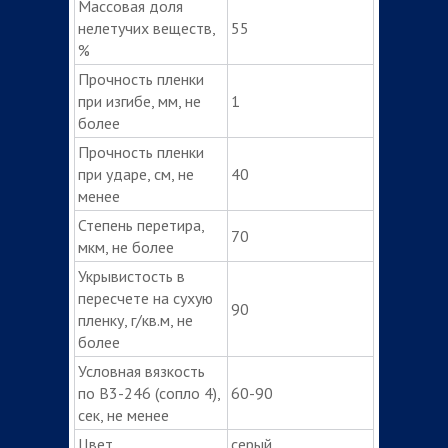
Массовая доля
нелетучих веществ,
55
%
Прочность пленки
при изгибе, мм, не
1
более
Прочность пленки
при ударе, см, не
40
менее
Степень перетира,
70
мкм, не более
Укрывистость в
пересчете на сухую
90
пленку, г/кв.м, не
более
Условная вязкость
по В3-246 (сопло 4),
60-90
сек, не менее
Цвет
серый