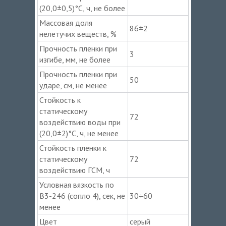
(20,0±0,5)°С, ч, не более
Массовая доля
86±2
нелетучих веществ, %
Прочность пленки при
3
изгибе, мм, не более
Прочность пленки при
50
ударе, см, не менее
Стойкость к
статическому
72
воздействию воды при
(20,0±2)°С, ч, не менее
Стойкость пленки к
статическому
72
воздействию ГСМ, ч
Условная вязкость по
В3-246 (сопло 4), сек, не
30÷60
менее
Цвет
серый