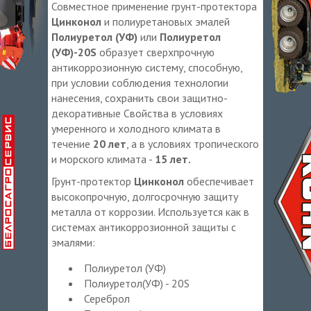
Совместное применение грунт-протектора
Цинконол
и полиуретановых эмалей
Полиуретол (УФ)
или
Полиуретол
(УФ)-20
S
образует сверхпрочную
антикоррозионную систему, способную,
при условии соблюдения технологии
нанесения, сохранить свои защитно-
декоративные Свойства в условиях
умеренного и холодного климата в
течение
20 лет
, а в условиях тропического
и морского климата -
15 лет.
Грунт-протектор
Цинконол
обеспечивает
высокопрочную, долгосрочную защиту
металла от коррозии. Используется как в
системах антикоррозионной защиты с
эмалями:
Полиуретол (УФ)
Полиуретол(УФ) - 20S
Сереброл