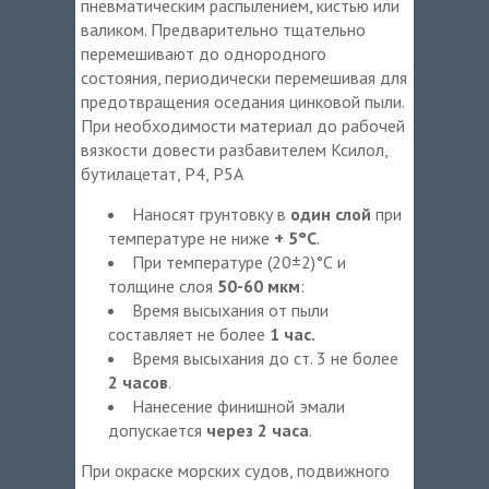
пневматическим распылением, кистью или
валиком. Предварительно тщательно
перемешивают до однородного
состояния, периодически перемешивая для
предотвращения оседания цинковой пыли.
При необходимости материал до рабочей
вязкости довести разбавителем Ксилол,
бутилацетат, Р4, Р5А
Наносят грунтовку в
один слой
при
температуре не ниже
+ 5°С
.
При температуре (20±2)°С и
толщине слоя
50-60 мкм
:
Время высыхания от пыли
составляет не более
1 час.
Время высыхания до ст. 3 не более
2 часов
.
Нанесение финишной эмали
допускается
через 2 часа
.
При окраске морских судов, подвижного