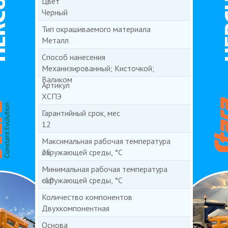
Цвет
Черный
Тип окрашиваемого материала
Металл
Способ нанесения
Механизированный; Кисточкой;
Валиком
Артикул
ХСПЭ
Гарантийный срок, мес
12
Максимальная рабочая температура
окружающей среды, °С
25
Минимальная рабочая температура
окружающей среды, °С
-10
Количество компонентов
Двухкомпонентная
Основа