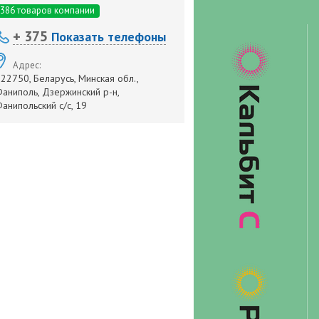
386 товаров компании
+ 375
Показать телефоны
Адрес:
22750, Беларусь, Минская обл.,
аниполь, Дзержинский р-н,
анипольский с/с, 19