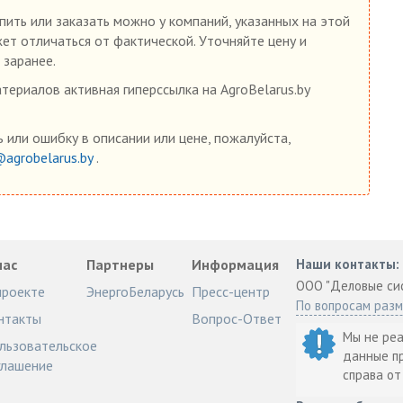
ить или заказать можно у компаний, указанных на этой
жет отличаться от фактической. Уточняйте цену и
 заранее.
ериалов активная гиперссылка на AgroBelarus.by
 или ошибку в описании или цене, пожалуйста,
@agrobelarus.by
.
нас
Партнеры
Информация
Наши контакты:
ООО "Деловые си
проекте
ЭнергоБеларусь
Пресс-центр
По вопросам раз
нтакты
Вопрос-Ответ
Мы не ре
льзовательское
данные п
глашение
справа о