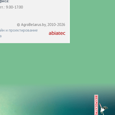
фиса:
пт.: 9.00-17.00
© AgroBelarus.by, 2010-2026
йн и проектирование
а