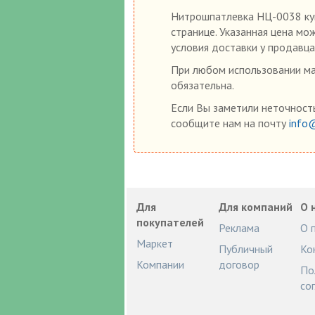
Нитрошпатлевка НЦ-0038 куп
странице. Указанная цена мо
условия доставки у продавца
При любом использовании мат
обязательна.
Если Вы заметили неточность
сообщите нам на почту
info
Для
Для компаний
О 
покупателей
Реклама
О 
Маркет
Публичный
Ко
Компании
договор
По
со