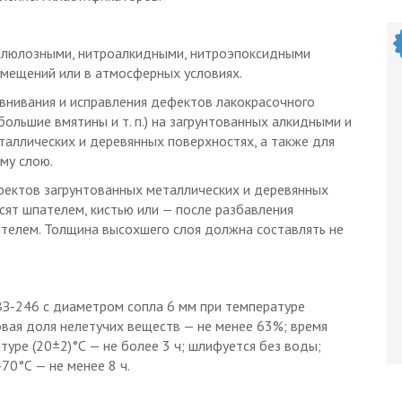
ллюлозными, нитроалкидными, нитроэпоксидными
омещений или в атмосферных условиях.
внивания и исправления дефектов лакокрасочного
ебольшие вмятины и т. п.) на загрунтованных алкидными и
аллических и деревянных поверхностях, а также для
му слою.
фектов загрунтованных металлических и деревянных
ят шпателем, кистью или — после разбавления
телем. Толщина высохшего слоя должна составлять не
ВЗ-246 с диаметром сопла 6 мм при температуре
совая доля нелетучих веществ — не менее 63%; время
туре (20±2)°С — не более 3 ч; шлифуется без воды;
70°С — не менее 8 ч.