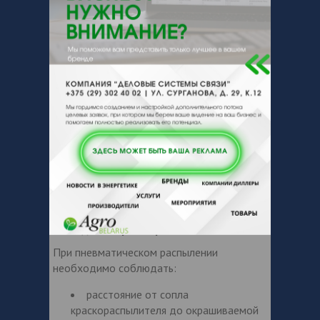
изготовителя пневмо- или
электромиксером не менее 5 минут до
полного исчезновения осадка и
однородности по всему объему, после
чего выдерживается в течение примерно
10 минут до исчезновения пузырей.
Разбавление
При положительных температурах
окружающей среды разбавление
материала не требуется. При
необходимости применяются
растворители – толуол, ксилол, орто-
ксилол.
Методы и параметры нанесения
При пневматическом распылении
необходимо соблюдать:
расстояние от сопла
краскораспылителя до окрашиваемой