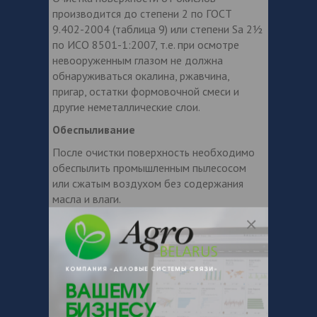
производится до степени 2 по ГОСТ
9.402-2004 (таблица 9) или степени Sa 2½
по ИСО 8501-1:2007, т.е. при осмотре
невооруженным глазом не должна
обнаруживаться окалина, ржавчина,
пригар, остатки формовочной смеси и
другие неметаллические слои.
Обеспыливание
После очистки поверхность необходимо
обеспылить промышленным пылесосом
или сжатым воздухом без содержания
масла и влаги.
Грунтовочный слой
Применяется без грунтовочного слоя.
Подготовка материала
Перед применением материал
перемешивается в таре завода-