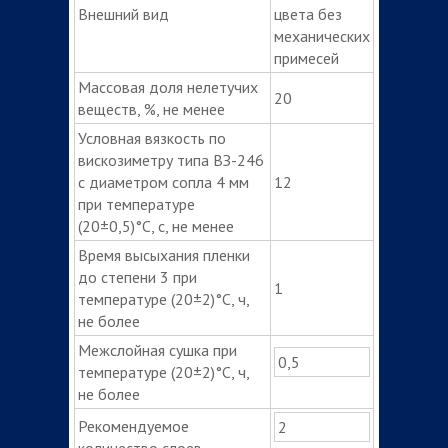
Внешний вид
цвета без
механических
примесей
Массовая доля нелетучих
20
веществ, %, не менее
Условная вязкость по
вискозиметру типа ВЗ-246
с диаметром сопла 4 мм
12
при температуре
(20±0,5)°С, с, не менее
Время высыхания пленки
до степени 3 при
1
температуре (20±2)°С, ч,
не более
Межслойная сушка при
0,5
температуре (20±2)°С, ч,
не более
Рекомендуемое
2
количество слоев