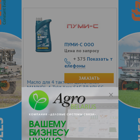
ПУМИ-С ООО
Цена по запросу
+ 375
Показать т
елефоны
ЗАКАЗАТЬ
Масло для 4 тактных двигателей
MANNOL 4-Takt Agro SAE 30 API SG
7203
Mannol 4-Takt Agro - проверенное
четырехтактное масло в моторы
сельхоз техники, а именно для мини-
тракторов, газонокосилок,
генераторов, культиваторов, мотопомп
и другого садового оборудования с