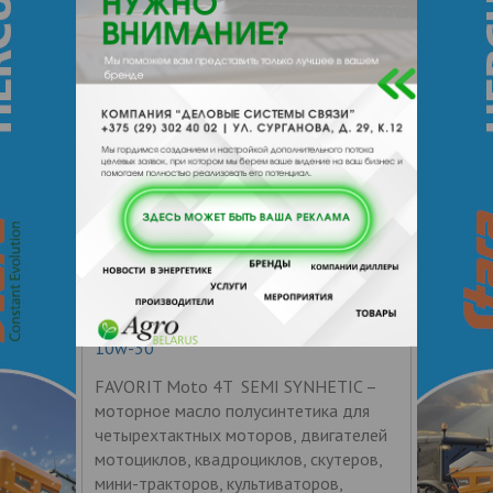
воздушным и жидкостным
охлаждением. Передовой пакет
Масло моторное Favorit MOTO 4T
10w-30
FAVORIT Moto 4T SEMI SYNHETIC –
моторное масло полусинтетика для
четырехтактных моторов, двигателей
мотоциклов, квадроциклов, скутеров,
мини-тракторов, культиваторов,