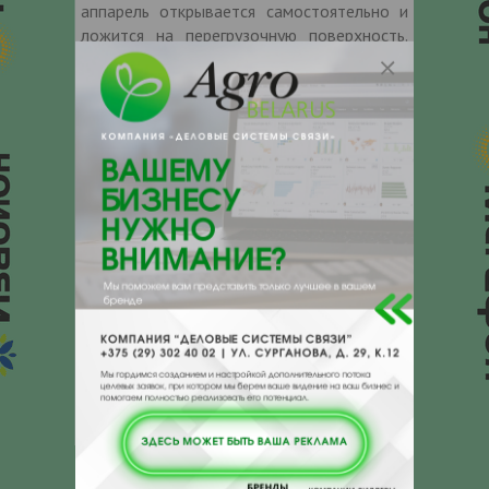
аппарель открывается самостоятельно и
ложится на перегрузочную поверхность.
Во время загрузки/выгрузки мост PECO
находится в так называемом «плавающем
положении» повторяя колебания по
высоте транспортного средства. Мост
PECO предлагается в двух модификациях
PECO-R (монтаж на краю рампы) и PECO-P
(устанавливается в заранее
подготовленный приямок) а также
окрашены или цинкованы. Могут иметь
сегментированную по всей длине
алюминиевую либо стальную аппарель.
Производитель механического моста –
PROMStahl, Германия – европейский
производитель перегрузочных систем.
Контакты продавца
Оставьте электронный заказ с помощью