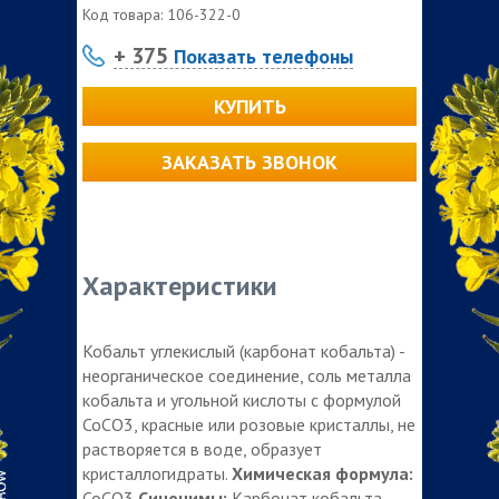
Код товара:
106-322-0
+ 375
Показать телефоны
КУПИТЬ
ЗАКАЗАТЬ ЗВОНОК
Характеристики
Кобальт углекислый (карбонат кобальта) -
неорганическое соединение, соль металла
кобальта и угольной кислоты с формулой
CoCO3, красные или розовые кристаллы, не
растворяется в воде, образует
кристаллогидраты.
Химическая формула:
CoCO3
Синонимы:
Карбонат кобальта