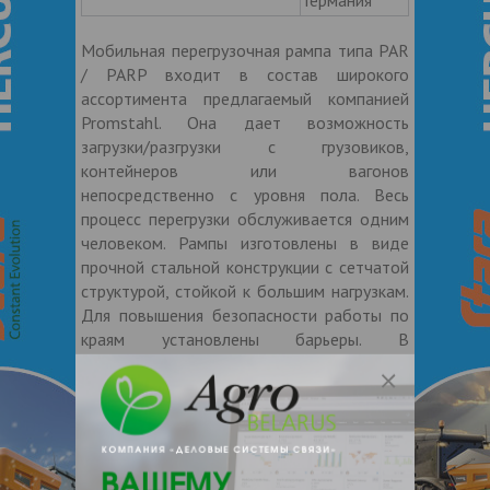
Мобильная перегрузочная рампа типа PAR
/ PARP входит в состав широкого
ассортимента предлагаемый компанией
Promstahl. Она дает возможность
загрузки/разгрузки с грузовиков,
контейнеров или вагонов
непосредственно с уровня пола. Весь
процесс перегрузки обслуживается одним
человеком. Рампы изготовлены в виде
прочной стальной конструкции с сетчатой
структурой, стойкой к большим нагрузкам.
Для повышения безопасности работы по
краям установлены барьеры. В
ассортименте доступны два вида: рампа в
стандарте (PAR) или с дополнительной
горизонтальной платформой (PARP). Рампа
повторяет вертикальные колебания кузова
(плавающие движения согласно с PN-EN
1398). Производитель мобильной рампы –